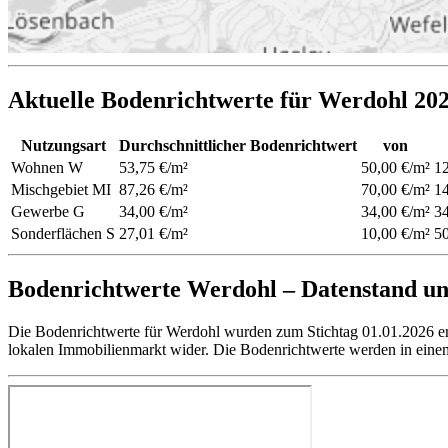
Aktuelle Bodenrichtwerte für Werdohl 20
Nutzungsart
Durchschnittlicher Bodenrichtwert
von
Wohnen
W
53,75 €/m²
50,00 €/m²
12
Mischgebiet
MI
87,26 €/m²
70,00 €/m²
14
Gewerbe
G
34,00 €/m²
34,00 €/m²
34
Sonderflächen
S
27,01 €/m²
10,00 €/m²
50
Bodenrichtwerte Werdohl – Datenstand un
Die Bodenrichtwerte für Werdohl wurden zum Stichtag 01.01.2026 erm
lokalen Immobilienmarkt wider. Die Bodenrichtwerte werden in einem