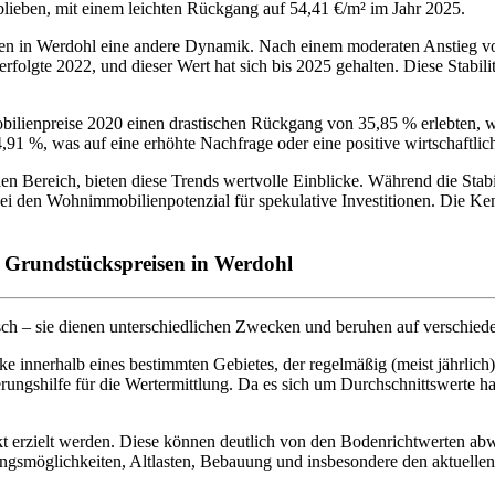
geblieben, mit einem leichten Rückgang auf 54,41 €/m² im Jahr 2025.
n in Werdohl eine andere Dynamik. Nach einem moderaten Anstieg von 
olgte 2022, und dieser Wert hat sich bis 2025 gehalten. Diese Stabilität
bilienpreise 2020 einen drastischen Rückgang von 35,85 % erlebten, 
1 %, was auf eine erhöhte Nachfrage oder eine positive wirtschaftlic
en Bereich, bieten diese Trends wertvolle Einblicke. Während die Stabi
bei den Wohnimmobilienpotenzial für spekulative Investitionen. Die Ke
d Grundstückspreisen in Werdohl
isch – sie dienen unterschiedlichen Zwecken und beruhen auf verschie
e innerhalb eines bestimmten Gebietes, der regelmäßig (meist jährlich)
rungshilfe für die Wertermittlung. Da es sich um Durchschnittswerte ha
 erzielt werden. Diese können deutlich von den Bodenrichtwerten abwei
ngsmöglichkeiten, Altlasten, Bebauung und insbesondere den aktuellen