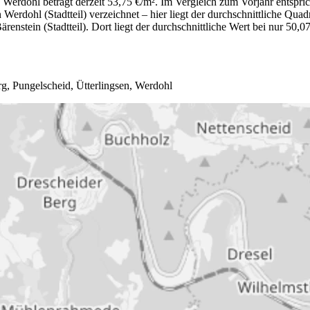
 Werdohl beträgt derzeit 53,75 €/m². Im Vergleich zum Vorjahr entspr
rdohl (Stadtteil) verzeichnet – hier liegt der durchschnittliche Quadr
enstein (Stadtteil). Dort liegt der durchschnittliche Wert bei nur 50,0
rg
,
Pungelscheid
,
Ütterlingsen
,
Werdohl