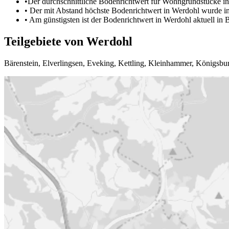
•
Der durchschnittliche Bodenrichtwert für Wohngrundstücke in
•
Der mit Abstand höchste Bodenrichtwert in Werdohl wurde in We
•
Am günstigsten ist der Bodenrichtwert in Werdohl aktuell in Bär
Teilgebiete von Werdohl
Bärenstein
,
Elverlingsen
,
Eveking
,
Kettling
,
Kleinhammer
,
Königsbu