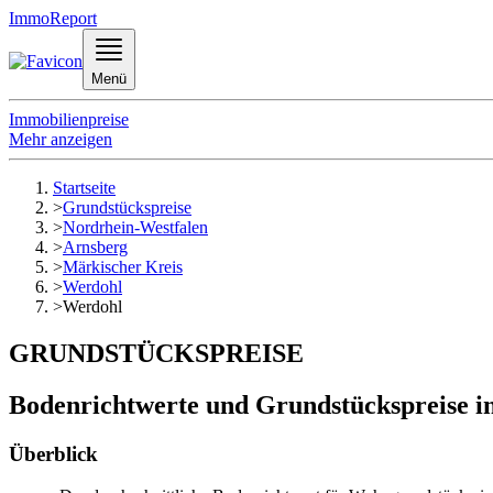
ImmoReport
Menü
Immobilienpreise
Mehr anzeigen
Startseite
>
Grundstückspreise
>
Nordrhein-Westfalen
>
Arnsberg
>
Märkischer Kreis
>
Werdohl
>
Werdohl
GRUNDSTÜCKSPREISE
Bodenrichtwerte und Grundstückspreise in
Überblick