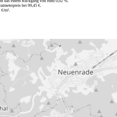
icht das einem Rückgang von rund 0,02 %.
atmeterpreis bei 99,45 €.
7 €/m².