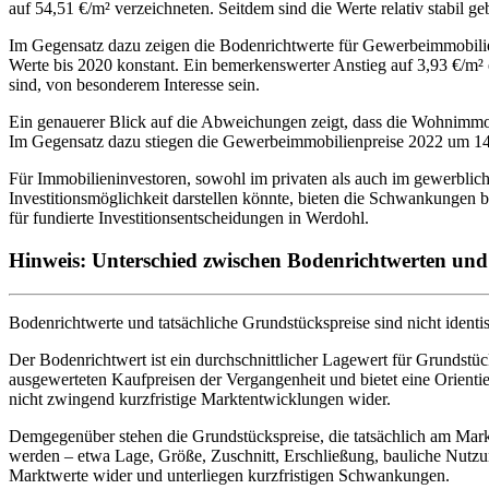
auf 54,51 €/m² verzeichneten. Seitdem sind die Werte relativ stabil 
Im Gegensatz dazu zeigen die Bodenrichtwerte für Gewerbeimmobilie
Werte bis 2020 konstant. Ein bemerkenswerter Anstieg auf 3,93 €/m² erf
sind, von besonderem Interesse sein.
Ein genauerer Blick auf die Abweichungen zeigt, dass die Wohnimmo
Im Gegensatz dazu stiegen die Gewerbeimmobilienpreise 2022 um 14,9
Für Immobilieninvestoren, sowohl im privaten als auch im gewerblich
Investitionsmöglichkeit darstellen könnte, bieten die Schwankungen 
für fundierte Investitionsentscheidungen in Werdohl.
Hinweis: Unterschied zwischen Bodenrichtwerten un
Bodenrichtwerte und tatsächliche Grundstückspreise sind nicht ident
Der Bodenrichtwert ist ein durchschnittlicher Lagewert für Grundstück
ausgewerteten Kaufpreisen der Vergangenheit und bietet eine Orientie
nicht zwingend kurzfristige Marktentwicklungen wider.
Demgegenüber stehen die Grundstückspreise, die tatsächlich am Markt
werden – etwa Lage, Größe, Zuschnitt, Erschließung, bauliche Nutzu
Marktwerte wider und unterliegen kurzfristigen Schwankungen.