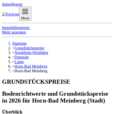
ImmoReport
Menü
Immobilienpreise
Mehr anzeigen
Startseite
>
Grundstückspreise
>
Nordrhein-Westfalen
>
Detmold
>
Lippe
>
Horn-Bad Meinberg
>
Horn-Bad Meinberg
GRUNDSTÜCKSPREISE
Bodenrichtwerte und Grundstückspreise
in 2026 für Horn-Bad Meinberg (Stadt)
Überblick