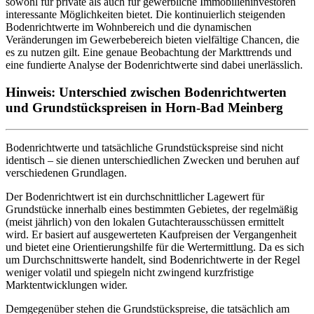
sowohl für private als auch für gewerbliche Immobilieninvestoren
interessante Möglichkeiten bietet. Die kontinuierlich steigenden
Bodenrichtwerte im Wohnbereich und die dynamischen
Veränderungen im Gewerbebereich bieten vielfältige Chancen, die
es zu nutzen gilt. Eine genaue Beobachtung der Markttrends und
eine fundierte Analyse der Bodenrichtwerte sind dabei unerlässlich.
Hinweis: Unterschied zwischen Bodenrichtwerten
und Grundstückspreisen in Horn-Bad Meinberg
Bodenrichtwerte und tatsächliche Grundstückspreise sind nicht
identisch – sie dienen unterschiedlichen Zwecken und beruhen auf
verschiedenen Grundlagen.
Der Bodenrichtwert ist ein durchschnittlicher Lagewert für
Grundstücke innerhalb eines bestimmten Gebietes, der regelmäßig
(meist jährlich) von den lokalen Gutachterausschüssen ermittelt
wird. Er basiert auf ausgewerteten Kaufpreisen der Vergangenheit
und bietet eine Orientierungshilfe für die Wertermittlung. Da es sich
um Durchschnittswerte handelt, sind Bodenrichtwerte in der Regel
weniger volatil und spiegeln nicht zwingend kurzfristige
Marktentwicklungen wider.
Demgegenüber stehen die Grundstückspreise, die tatsächlich am