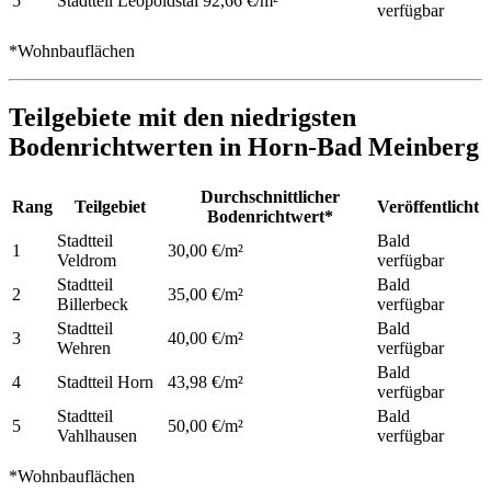
5
Stadtteil Leopoldstal
92,66 €/m²
verfügbar
*Wohnbauflächen
Teilgebiete mit den niedrigsten
Bodenrichtwerten in Horn-Bad Meinberg
Durchschnittlicher
Rang
Teilgebiet
Veröffentlicht
Bodenrichtwert*
Stadtteil
Bald
1
30,00 €/m²
Veldrom
verfügbar
Stadtteil
Bald
2
35,00 €/m²
Billerbeck
verfügbar
Stadtteil
Bald
3
40,00 €/m²
Wehren
verfügbar
Bald
4
Stadtteil Horn
43,98 €/m²
verfügbar
Stadtteil
Bald
5
50,00 €/m²
Vahlhausen
verfügbar
*Wohnbauflächen