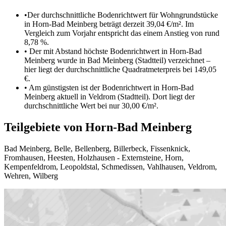
•
Der durchschnittliche Bodenrichtwert für Wohngrundstücke
in Horn-Bad Meinberg beträgt derzeit 39,04 €/m². Im
Vergleich zum Vorjahr entspricht das einem Anstieg von rund
8,78 %.
•
Der mit Abstand höchste Bodenrichtwert in Horn-Bad
Meinberg wurde in Bad Meinberg (Stadtteil) verzeichnet –
hier liegt der durchschnittliche Quadratmeterpreis bei 149,05
€.
•
Am günstigsten ist der Bodenrichtwert in Horn-Bad
Meinberg aktuell in Veldrom (Stadtteil). Dort liegt der
durchschnittliche Wert bei nur 30,00 €/m².
Teilgebiete von Horn-Bad Meinberg
Bad Meinberg
,
Belle
,
Bellenberg
,
Billerbeck
,
Fissenknick
,
Fromhausen
,
Heesten
,
Holzhausen - Externsteine
,
Horn
,
Kempenfeldrom
,
Leopoldstal
,
Schmedissen
,
Vahlhausen
,
Veldrom
,
Wehren
,
Wilberg