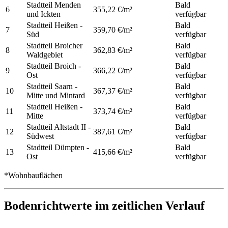
Stadtteil Menden
Bald
6
355,22 €/m²
und Ickten
verfügbar
Stadtteil Heißen -
Bald
7
359,70 €/m²
Süd
verfügbar
Stadtteil Broicher
Bald
8
362,83 €/m²
Waldgebiet
verfügbar
Stadtteil Broich -
Bald
9
366,22 €/m²
Ost
verfügbar
Stadtteil Saarn -
Bald
10
367,37 €/m²
Mitte und Mintard
verfügbar
Stadtteil Heißen -
Bald
11
373,74 €/m²
Mitte
verfügbar
Stadtteil Altstadt II -
Bald
12
387,61 €/m²
Südwest
verfügbar
Stadtteil Dümpten -
Bald
13
415,66 €/m²
Ost
verfügbar
*Wohnbauflächen
Bodenrichtwerte im zeitlichen Verlauf