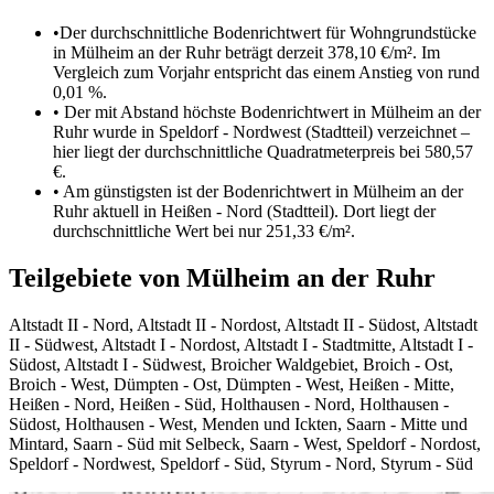
•
Der durchschnittliche Bodenrichtwert für Wohngrundstücke
in Mülheim an der Ruhr beträgt derzeit 378,10 €/m². Im
Vergleich zum Vorjahr entspricht das einem Anstieg von rund
0,01 %.
•
Der mit Abstand höchste Bodenrichtwert in Mülheim an der
Ruhr wurde in Speldorf - Nordwest (Stadtteil) verzeichnet –
hier liegt der durchschnittliche Quadratmeterpreis bei 580,57
€.
•
Am günstigsten ist der Bodenrichtwert in Mülheim an der
Ruhr aktuell in Heißen - Nord (Stadtteil). Dort liegt der
durchschnittliche Wert bei nur 251,33 €/m².
Teilgebiete von Mülheim an der Ruhr
Altstadt II - Nord
,
Altstadt II - Nordost
,
Altstadt II - Südost
,
Altstadt
II - Südwest
,
Altstadt I - Nordost
,
Altstadt I - Stadtmitte
,
Altstadt I -
Südost
,
Altstadt I - Südwest
,
Broicher Waldgebiet
,
Broich - Ost
,
Broich - West
,
Dümpten - Ost
,
Dümpten - West
,
Heißen - Mitte
,
Heißen - Nord
,
Heißen - Süd
,
Holthausen - Nord
,
Holthausen -
Südost
,
Holthausen - West
,
Menden und Ickten
,
Saarn - Mitte und
Mintard
,
Saarn - Süd mit Selbeck
,
Saarn - West
,
Speldorf - Nordost
,
Speldorf - Nordwest
,
Speldorf - Süd
,
Styrum - Nord
,
Styrum - Süd