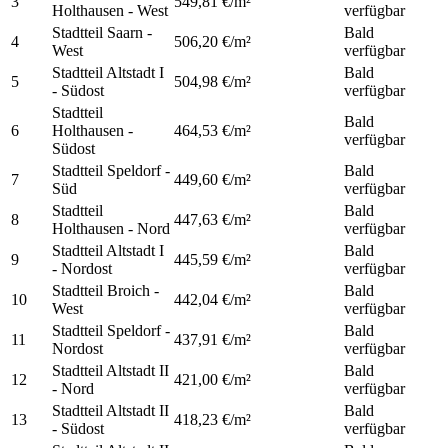
3
549,81 €/m²
Holthausen - West
verfügbar
Stadtteil Saarn -
Bald
4
506,20 €/m²
West
verfügbar
Stadtteil Altstadt I
Bald
5
504,98 €/m²
- Südost
verfügbar
Stadtteil
Bald
6
Holthausen -
464,53 €/m²
verfügbar
Südost
Stadtteil Speldorf -
Bald
7
449,60 €/m²
Süd
verfügbar
Stadtteil
Bald
8
447,63 €/m²
Holthausen - Nord
verfügbar
Stadtteil Altstadt I
Bald
9
445,59 €/m²
- Nordost
verfügbar
Stadtteil Broich -
Bald
10
442,04 €/m²
West
verfügbar
Stadtteil Speldorf -
Bald
11
437,91 €/m²
Nordost
verfügbar
Stadtteil Altstadt II
Bald
12
421,00 €/m²
- Nord
verfügbar
Stadtteil Altstadt II
Bald
13
418,23 €/m²
- Südost
verfügbar