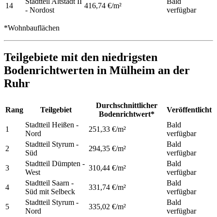
Stadtteil Altstadt II
Bald
14
416,74 €/m²
- Nordost
verfügbar
*Wohnbauflächen
Teilgebiete mit den niedrigsten
Bodenrichtwerten in Mülheim an der
Ruhr
Durchschnittlicher
Rang
Teilgebiet
Veröffentlicht
Bodenrichtwert*
Stadtteil Heißen -
Bald
1
251,33 €/m²
Nord
verfügbar
Stadtteil Styrum -
Bald
2
294,35 €/m²
Süd
verfügbar
Stadtteil Dümpten -
Bald
3
310,44 €/m²
West
verfügbar
Stadtteil Saarn -
Bald
4
331,74 €/m²
Süd mit Selbeck
verfügbar
Stadtteil Styrum -
Bald
5
335,02 €/m²
Nord
verfügbar