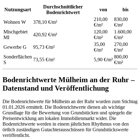
Durchschnittlicher
Nutzungsart
von
bis
Bodenrichtwert
210,00
830,00
Wohnen
W
378,10 €/m²
€/m²
€/m²
Mischgebiet
120,00
1.600,00
420,92 €/m²
MI
€/m²
€/m²
35,00
270,00
Gewerbe
G
95,73 €/m²
€/m²
€/m²
Sonderflächen
800,00
73,55 €/m²
5,90 €/m²
S
€/m²
Bodenrichtwerte Mülheim an der Ruhr –
Datenstand und Veröffentlichung
Die Bodenrichtwerte für Mülheim an der Ruhr wurden zum Stichtag
01.01.2026 ermittelt. Die Bodenrichtwerte dienen als wichtige
Grundlage für die Bewertung von Grundstücken und spiegeln die
Preisentwicklung am lokalen Immobilienmarkt wider. Die
Bodenrichtwerte werden in einem jährlichen Rhythmus von den
örtlich zuständigen Gutachterausschüssen für Grundstückswerte
veröffentlicht.