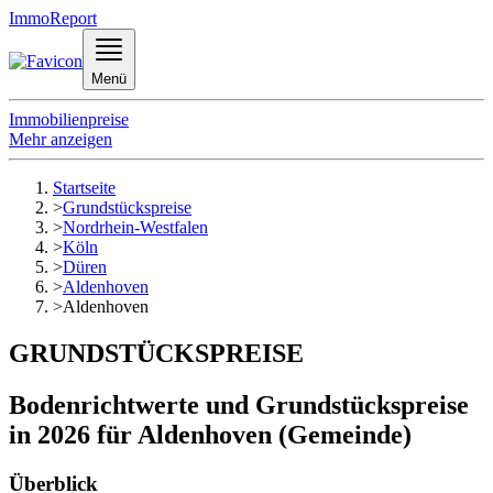
ImmoReport
Menü
Immobilienpreise
Mehr anzeigen
Startseite
>
Grundstückspreise
>
Nordrhein-Westfalen
>
Köln
>
Düren
>
Aldenhoven
>
Aldenhoven
GRUNDSTÜCKSPREISE
Bodenrichtwerte und Grundstückspreise
in 2026 für Aldenhoven (Gemeinde)
Überblick