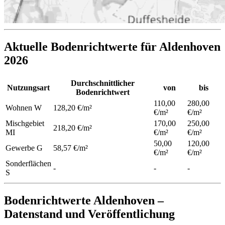
Aktuelle Bodenrichtwerte für Aldenhoven
2026
Durchschnittlicher
Nutzungsart
von
bis
Bodenrichtwert
110,00
280,00
Wohnen
W
128,20 €/m²
€/m²
€/m²
Mischgebiet
170,00
250,00
218,20 €/m²
MI
€/m²
€/m²
50,00
120,00
Gewerbe
G
58,57 €/m²
€/m²
€/m²
Sonderflächen
-
-
-
S
Bodenrichtwerte Aldenhoven –
Datenstand und Veröffentlichung