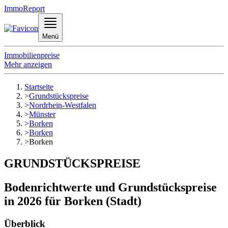
ImmoReport
Menü
Immobilienpreise
Mehr anzeigen
Startseite
>
Grundstückspreise
>
Nordrhein-Westfalen
>
Münster
>
Borken
>
Borken
>
Borken
GRUNDSTÜCKSPREISE
Bodenrichtwerte und Grundstückspreise
in 2026 für Borken (Stadt)
Überblick