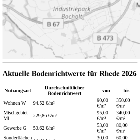
Aktuelle Bodenrichtwerte für Rhede 2026
Durchschnittlicher
Nutzungsart
von
bis
Bodenrichtwert
90,00
350,00
Wohnen
W
94,52 €/m²
€/m²
€/m²
Mischgebiet
95,00
340,00
229,86 €/m²
MI
€/m²
€/m²
53,00
80,00
Gewerbe
G
53,62 €/m²
€/m²
€/m²
Sonderflächen
30,00
60,00