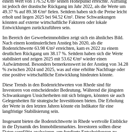
einem Wert von 176.52 €/m² seinen Höhepunkt erreichte. Auffällig
ist jedoch der drastische Rückgang im Jahr 2022, als die Werte um
49.37 % auf 89.38 €/m² fielen. Seitdem haben sich die Preise leicht
erholt und liegen 2025 bei 94.52 €/m². Diese Schwankungen
könnten auf externe wirtschaftliche Faktoren oder lokale
Entwicklungen zurückzuführen sein.
Im Bereich der Gewerbeimmobilien zeigt sich ein ähnliches Bild.
Nach einem kontinuierlichen Anstieg bis 2020, als die
Bodenrichtwerte 63.98 €/m² erreichten, kam es 2022 zu einem
deutlichen Rückgang um 38.17 %. Seitdem haben sich die Werte
stabilisiert und zeigen 2025 mit 53.62 €/m² wieder einen
Aufwärtstrend. Besonders bemerkenswert ist der Anstieg von 34.28
% zwischen 2024 und 2025, was auf eine erhöhte Nachfrage oder
eine positive wirtschaftliche Entwicklung hindeuten könnte.
Diese Trends in den Bodenrichtwerten von Rhede sind für
Investoren von entscheidender Bedeutung. Während die jüngsten
Schwankungen Unsicherheiten mit sich bringen, könnten sie auch
Gelegenheiten für strategische Investitionen bieten. Die Erholung
der Werte in den letzten Jahren könnte ein Indikator für eine
langfristige Stabilisierung sein.
Insgesamt bieten die Bodenrichtwerte in Rhede wertvolle Einblicke
in die Dynamik des Immobilienmarktes. Investoren sollten diese
Daten sorgfältig analysieren, um fundierte Entscheidungen zu