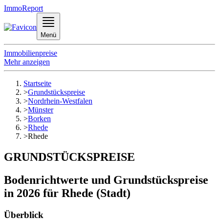
ImmoReport
Menü
Immobilienpreise
Mehr anzeigen
Startseite
>
Grundstückspreise
>
Nordrhein-Westfalen
>
Münster
>
Borken
>
Rhede
>
Rhede
GRUNDSTÜCKSPREISE
Bodenrichtwerte und Grundstückspreise
in 2026 für Rhede (Stadt)
Überblick