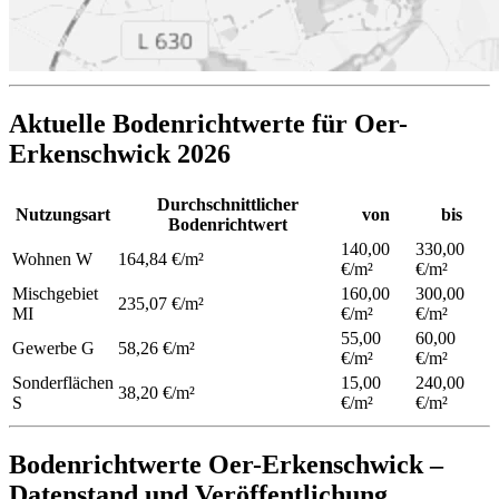
Aktuelle Bodenrichtwerte für Oer-
Erkenschwick 2026
Durchschnittlicher
Nutzungsart
von
bis
Bodenrichtwert
140,00
330,00
Wohnen
W
164,84 €/m²
€/m²
€/m²
Mischgebiet
160,00
300,00
235,07 €/m²
MI
€/m²
€/m²
55,00
60,00
Gewerbe
G
58,26 €/m²
€/m²
€/m²
Sonderflächen
15,00
240,00
38,20 €/m²
S
€/m²
€/m²
Bodenrichtwerte Oer-Erkenschwick –
Datenstand und Veröffentlichung