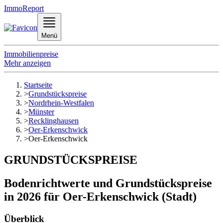
ImmoReport
Menü
Immobilienpreise
Mehr anzeigen
Startseite
>
Grundstückspreise
>
Nordrhein-Westfalen
>
Münster
>
Recklinghausen
>
Oer-Erkenschwick
>
Oer-Erkenschwick
GRUNDSTÜCKSPREISE
Bodenrichtwerte und Grundstückspreise
in 2026 für Oer-Erkenschwick (Stadt)
Überblick