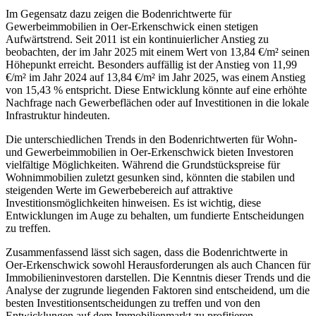
Im Gegensatz dazu zeigen die Bodenrichtwerte für
Gewerbeimmobilien in Oer-Erkenschwick einen stetigen
Aufwärtstrend. Seit 2011 ist ein kontinuierlicher Anstieg zu
beobachten, der im Jahr 2025 mit einem Wert von 13,84 €/m² seinen
Höhepunkt erreicht. Besonders auffällig ist der Anstieg von 11,99
€/m² im Jahr 2024 auf 13,84 €/m² im Jahr 2025, was einem Anstieg
von 15,43 % entspricht. Diese Entwicklung könnte auf eine erhöhte
Nachfrage nach Gewerbeflächen oder auf Investitionen in die lokale
Infrastruktur hindeuten.
Die unterschiedlichen Trends in den Bodenrichtwerten für Wohn-
und Gewerbeimmobilien in Oer-Erkenschwick bieten Investoren
vielfältige Möglichkeiten. Während die Grundstückspreise für
Wohnimmobilien zuletzt gesunken sind, könnten die stabilen und
steigenden Werte im Gewerbebereich auf attraktive
Investitionsmöglichkeiten hinweisen. Es ist wichtig, diese
Entwicklungen im Auge zu behalten, um fundierte Entscheidungen
zu treffen.
Zusammenfassend lässt sich sagen, dass die Bodenrichtwerte in
Oer-Erkenschwick sowohl Herausforderungen als auch Chancen für
Immobilieninvestoren darstellen. Die Kenntnis dieser Trends und die
Analyse der zugrunde liegenden Faktoren sind entscheidend, um die
besten Investitionsentscheidungen zu treffen und von den
Entwicklungen auf dem Immobilienmarkt zu profitieren.