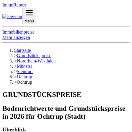
ImmoReport
Menü
Immobilienpreise
Mehr anzeigen
Startseite
>
Grundstückspreise
>
Nordrhein-Westfalen
>
Münster
>
Steinfurt
>
Ochtrup
>
Ochtrup
GRUNDSTÜCKSPREISE
Bodenrichtwerte und Grundstückspreise
in 2026 für Ochtrup (Stadt)
Überblick