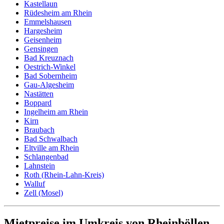
Kastellaun
Rüdesheim am Rhein
Emmelshausen
Hargesheim
Geisenheim
Gensingen
Bad Kreuznach
Oestrich-Winkel
Bad Sobernheim
Gau-Algesheim
Nastätten
Boppard
Ingelheim am Rhein
Kirn
Braubach
Bad Schwalbach
Eltville am Rhein
Schlangenbad
Lahnstein
Roth (Rhein-Lahn-Kreis)
Walluf
Zell (Mosel)
Mietpreise im Umkreis von Rheinböllen