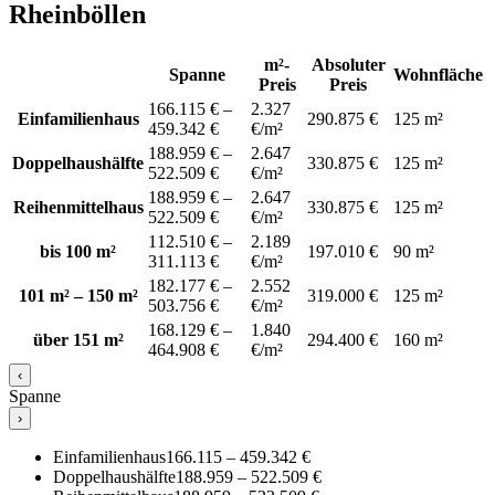
Rheinböllen
m²-
Absoluter
Spanne
Wohnfläche
Preis
Preis
166.115 € –
2.327
Einfamilienhaus
290.875 €
125 m²
459.342 €
€/m²
188.959 € –
2.647
Doppelhaushälfte
330.875 €
125 m²
522.509 €
€/m²
188.959 € –
2.647
Reihenmittelhaus
330.875 €
125 m²
522.509 €
€/m²
112.510 € –
2.189
bis 100 m²
197.010 €
90 m²
311.113 €
€/m²
182.177 € –
2.552
101 m² – 150 m²
319.000 €
125 m²
503.756 €
€/m²
168.129 € –
1.840
über 151 m²
294.400 €
160 m²
464.908 €
€/m²
‹
Spanne
›
Einfamilienhaus
166.115 – 459.342 €
Doppelhaushälfte
188.959 – 522.509 €