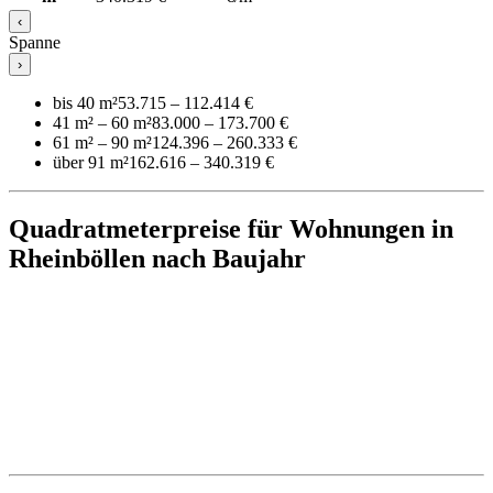
‹
Spanne
›
bis 40 m²
53.715 – 112.414 €
41 m² – 60 m²
83.000 – 173.700 €
61 m² – 90 m²
124.396 – 260.333 €
über 91 m²
162.616 – 340.319 €
Quadratmeterpreise für Wohnungen in
Rheinböllen nach Baujahr