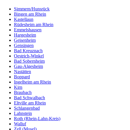
Simmern/Hunsrück
Bingen am Rhein
Kastellaun
Rüdesheim am Rhein
Emmelshausen
Hargesheim
Geisenheim
Gensingen
Bad Kreuznach
Oestrich-Winkel
Bad Sobernheim
Gau-Algesheim
Nastätten
Boppard
Ingelheim am Rhein
Kirn
Braubach
Bad Schwalbach
Eltville am Rhein
Schlangenbad
Lahnstein
Roth (Rhein-Lahn-Kreis)
Walluf
Zell (Mosel)