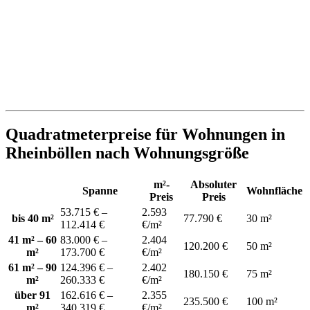
Quadratmeterpreise für Wohnungen in
Rheinböllen nach Wohnungsgröße
m²-
Absoluter
Spanne
Wohnfläche
Preis
Preis
53.715 € –
2.593
bis 40 m²
77.790 €
30 m²
112.414 €
€/m²
41 m² – 60
83.000 € –
2.404
120.200 €
50 m²
m²
173.700 €
€/m²
61 m² – 90
124.396 € –
2.402
180.150 €
75 m²
m²
260.333 €
€/m²
über 91
162.616 € –
2.355
235.500 €
100 m²
m²
340.319 €
€/m²