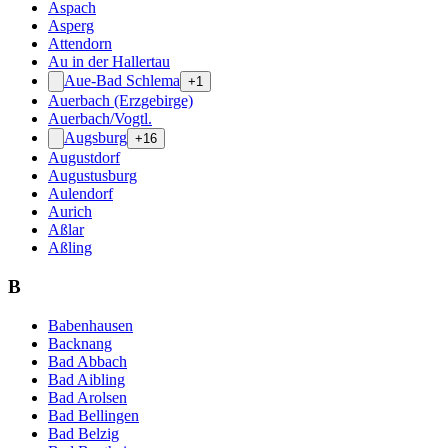
Aspach
Asperg
Attendorn
Au in der Hallertau
Aue-Bad Schlema
+1
Auerbach (Erzgebirge)
Auerbach/Vogtl.
Augsburg
+16
Augustdorf
Augustusburg
Aulendorf
Aurich
Aßlar
Aßling
B
Babenhausen
Backnang
Bad Abbach
Bad Aibling
Bad Arolsen
Bad Bellingen
Bad Belzig