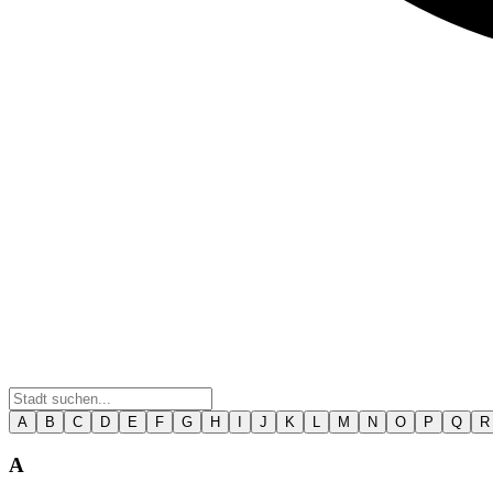
A
B
C
D
E
F
G
H
I
J
K
L
M
N
O
P
Q
R
A