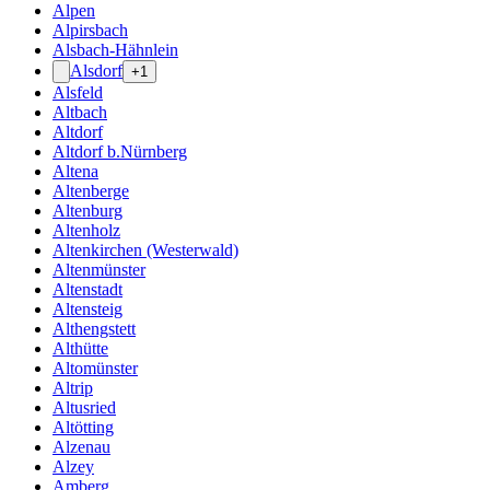
Alpen
Alpirsbach
Alsbach-Hähnlein
Alsdorf
+1
Alsfeld
Altbach
Altdorf
Altdorf b.Nürnberg
Altena
Altenberge
Altenburg
Altenholz
Altenkirchen (Westerwald)
Altenmünster
Altenstadt
Altensteig
Althengstett
Althütte
Altomünster
Altrip
Altusried
Altötting
Alzenau
Alzey
Amberg