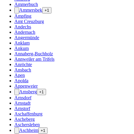
Ammerbuch
Ammersbek
+1
Ampfing
Amt Creuzburg
Andechs
Andernach
Angermünde
Anklam
Ankum
Annaberg-Buchholz
Annweiler am Trifels
Anröchte
Ansbach
Apen
Apolda
Appenweier
Arnsberg
+1
Arnsdorf
Arnstadt
Arnstorf
Aschaffenburg
Ascheberg
Aschersleben
Aschheim
+1