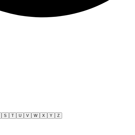
S
T
U
V
W
X
Y
Z