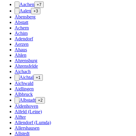
Aachen
+7
Aalen
+3
Abensberg
Abstatt
Achern
Achim
Adendorf
Aerzen
Ahaus
Ahlen
Ahrensburg
Ahrensfelde
Aichach
Aichtal
+1
Aichwald
Aidlingen
Albbruck
Albstadt
+2
Aldenhoven
Alfeld (Leine)
Alfter
Allendorf (Lumda)
Allershausen
Allstedt