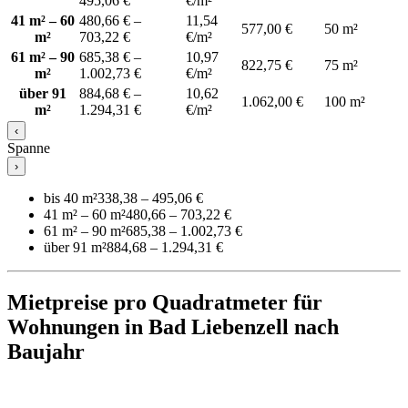
495,06 €
€/m²
41 m² – 60
480,66 € –
11,54
577,00 €
50 m²
m²
703,22 €
€/m²
61 m² – 90
685,38 € –
10,97
822,75 €
75 m²
m²
1.002,73 €
€/m²
über 91
884,68 € –
10,62
1.062,00 €
100 m²
m²
1.294,31 €
€/m²
‹
Spanne
›
bis 40 m²
338,38 – 495,06 €
41 m² – 60 m²
480,66 – 703,22 €
61 m² – 90 m²
685,38 – 1.002,73 €
über 91 m²
884,68 – 1.294,31 €
Mietpreise pro Quadratmeter für
Wohnungen in Bad Liebenzell nach
Baujahr