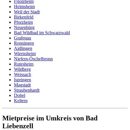
Friolzheim
Heimsheim
Weil der Stadt
Birkenfeld
Pforzheim
Neuenbürg
Bad Wildbad im Schwarzwald
Grafenau
Renningen
Aidlingen
Wiernsheim
Niefern-Öschelbronn
Rutesheim
Wildberg
Weissach
Ispringen
Magstadt
Straubenhardt
Dobel
Keltern
Mietpreise im Umkreis von Bad
Liebenzell