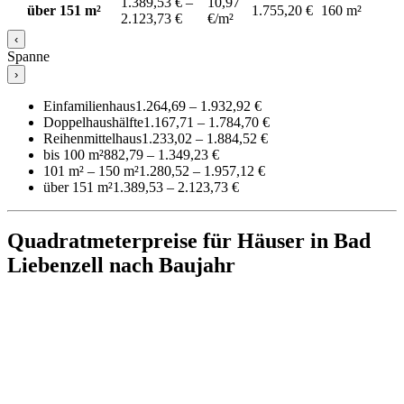
1.389,53 € –
10,97
über 151 m²
1.755,20 €
160 m²
2.123,73 €
€/m²
‹
Spanne
›
Einfamilienhaus
1.264,69 – 1.932,92 €
Doppelhaushälfte
1.167,71 – 1.784,70 €
Reihenmittelhaus
1.233,02 – 1.884,52 €
bis 100 m²
882,79 – 1.349,23 €
101 m² – 150 m²
1.280,52 – 1.957,12 €
über 151 m²
1.389,53 – 2.123,73 €
Quadratmeterpreise für Häuser in Bad
Liebenzell nach Baujahr