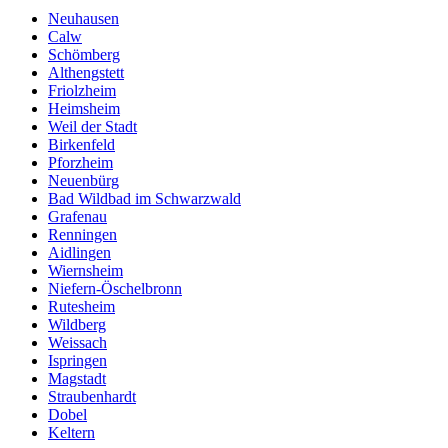
Neuhausen
Calw
Schömberg
Althengstett
Friolzheim
Heimsheim
Weil der Stadt
Birkenfeld
Pforzheim
Neuenbürg
Bad Wildbad im Schwarzwald
Grafenau
Renningen
Aidlingen
Wiernsheim
Niefern-Öschelbronn
Rutesheim
Wildberg
Weissach
Ispringen
Magstadt
Straubenhardt
Dobel
Keltern