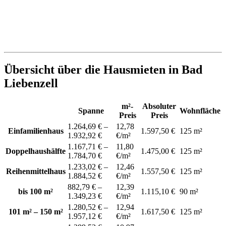
Übersicht über die Hausmieten in Bad
Liebenzell
m²-
Absoluter
Spanne
Wohnfläche
Preis
Preis
1.264,69 € –
12,78
Einfamilienhaus
1.597,50 €
125 m²
1.932,92 €
€/m²
1.167,71 € –
11,80
Doppelhaushälfte
1.475,00 €
125 m²
1.784,70 €
€/m²
1.233,02 € –
12,46
Reihenmittelhaus
1.557,50 €
125 m²
1.884,52 €
€/m²
882,79 € –
12,39
bis 100 m²
1.115,10 €
90 m²
1.349,23 €
€/m²
1.280,52 € –
12,94
101 m² – 150 m²
1.617,50 €
125 m²
1.957,12 €
€/m²