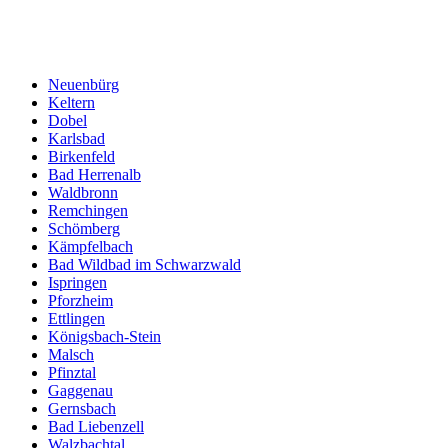
Neuenbürg
Keltern
Dobel
Karlsbad
Birkenfeld
Bad Herrenalb
Waldbronn
Remchingen
Schömberg
Kämpfelbach
Bad Wildbad im Schwarzwald
Ispringen
Pforzheim
Ettlingen
Königsbach-Stein
Malsch
Pfinztal
Gaggenau
Gernsbach
Bad Liebenzell
Walzbachtal