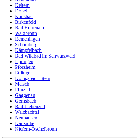
Keltern
Dobel
Karlsbad
Birkenfeld
Bad Herrenalb
Waldbronn
Remchingen
Schömberg
Kämpfelbach
Bad Wildbad im Schwarzwald
Ispringen
Pforzheim
Ettlingen
Königsbach-Stein
Malsch
Pfinztal
Gaggenau
Gernsbach
Bad Liebenzell
Walzbachtal
Neuhausen
Karlsruhe
Niefern-Öschelbronn