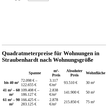
Quadratmeterpreise für Wohnungen in
Straubenhardt nach Wohnungsgröße
m²-
Absoluter
Spanne
Wohnfläche
Preis
Preis
72.098 € –
3.117
bis 40 m²
93.510 €
30 m²
122.655 €
€/m²
41 m² – 60
109.408 € –
2.838
141.900 €
50 m²
m²
186.127 €
€/m²
61 m² – 90
166.425 € –
2.878
215.850 €
75 m²
m²
283.125 €
€/m²