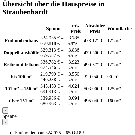
Übersicht über die Hauspreise in
Straubenhardt
m²-
Absoluter
Spanne
Wohnfläche
Preis
Preis
324.935 € –
3.785
Einfamilienhaus
473.125 €
125 m²
650.818 €
€/m²
329.313 € –
3.836
Doppelhaushälfte
479.500 €
125 m²
659.587 €
€/m²
336.782 € –
3.923
Reihenmittelhaus
490.375 €
125 m²
674.546 €
€/m²
219.799 € –
3.556
bis 100 m²
320.040 €
90 m²
440.238 €
€/m²
345.453 € –
4.024
101 m² – 150 m²
503.000 €
125 m²
691.913 €
€/m²
339.986 € –
3.094
über 151 m²
495.040 €
160 m²
680.963 €
€/m²
‹
Spanne
›
Einfamilienhaus
324.935 – 650.818 €