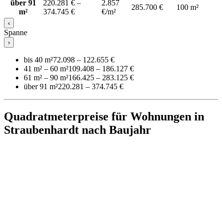
über 91
220.281 € –
2.857
285.700 €
100 m²
m²
374.745 €
€/m²
‹
Spanne
›
bis 40 m²
72.098 – 122.655 €
41 m² – 60 m²
109.408 – 186.127 €
61 m² – 90 m²
166.425 – 283.125 €
über 91 m²
220.281 – 374.745 €
Quadratmeterpreise für Wohnungen in
Straubenhardt nach Baujahr