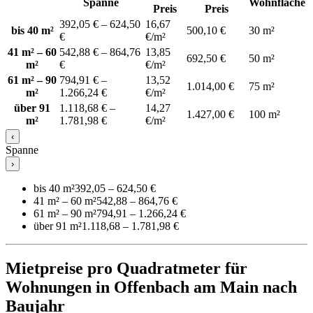
Spanne
Wohnfläche
Preis
Preis
392,05 € – 624,50
16,67
bis 40 m²
500,10 €
30 m²
€
€/m²
41 m² – 60
542,88 € – 864,76
13,85
692,50 €
50 m²
m²
€
€/m²
61 m² – 90
794,91 € –
13,52
1.014,00 €
75 m²
m²
1.266,24 €
€/m²
über 91
1.118,68 € –
14,27
1.427,00 €
100 m²
m²
1.781,98 €
€/m²
‹
Spanne
›
bis 40 m²
392,05 – 624,50 €
41 m² – 60 m²
542,88 – 864,76 €
61 m² – 90 m²
794,91 – 1.266,24 €
über 91 m²
1.118,68 – 1.781,98 €
Mietpreise pro Quadratmeter für
Wohnungen in Offenbach am Main nach
Baujahr