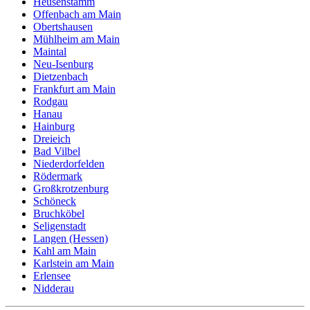
Heusenstamm
Offenbach am Main
Obertshausen
Mühlheim am Main
Maintal
Neu-Isenburg
Dietzenbach
Frankfurt am Main
Rodgau
Hanau
Hainburg
Dreieich
Bad Vilbel
Niederdorfelden
Rödermark
Großkrotzenburg
Schöneck
Bruchköbel
Seligenstadt
Langen (Hessen)
Kahl am Main
Karlstein am Main
Erlensee
Nidderau