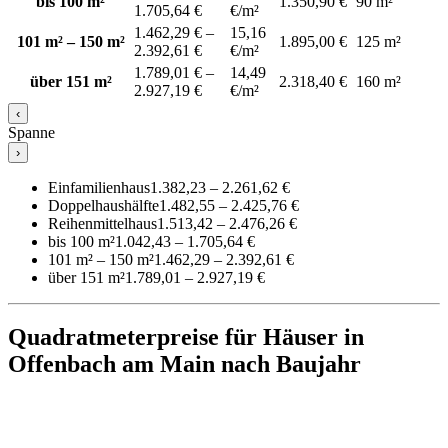
bis 100 m²
1.350,90 €
90 m²
1.705,64 €
€/m²
1.462,29 € –
15,16
101 m² – 150 m²
1.895,00 €
125 m²
2.392,61 €
€/m²
1.789,01 € –
14,49
über 151 m²
2.318,40 €
160 m²
2.927,19 €
€/m²
‹
Spanne
›
Einfamilienhaus
1.382,23 – 2.261,62 €
Doppelhaushälfte
1.482,55 – 2.425,76 €
Reihenmittelhaus
1.513,42 – 2.476,26 €
bis 100 m²
1.042,43 – 1.705,64 €
101 m² – 150 m²
1.462,29 – 2.392,61 €
über 151 m²
1.789,01 – 2.927,19 €
Quadratmeterpreise für Häuser in
Offenbach am Main nach Baujahr