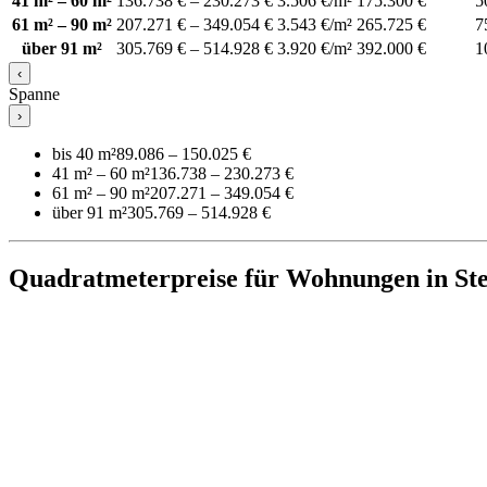
41 m² – 60 m²
136.738 € – 230.273 €
3.506 €/m²
175.300 €
5
61 m² – 90 m²
207.271 € – 349.054 €
3.543 €/m²
265.725 €
7
über 91 m²
305.769 € – 514.928 €
3.920 €/m²
392.000 €
1
‹
Spanne
›
bis 40 m²
89.086 – 150.025 €
41 m² – 60 m²
136.738 – 230.273 €
61 m² – 90 m²
207.271 – 349.054 €
über 91 m²
305.769 – 514.928 €
Quadratmeterpreise für Wohnungen in Ste