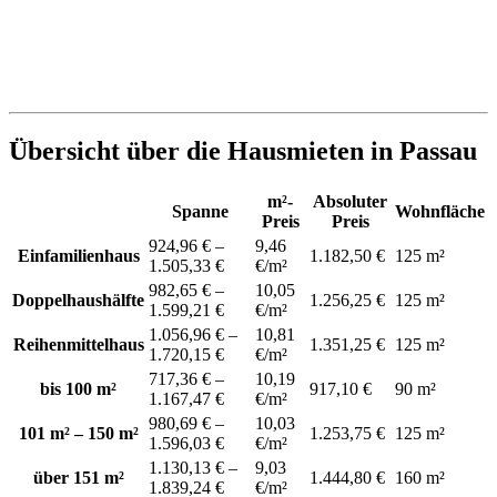
Übersicht über die Hausmieten in Passau
m²-
Absoluter
Spanne
Wohnfläche
Preis
Preis
924,96 € –
9,46
Einfamilienhaus
1.182,50 €
125 m²
1.505,33 €
€/m²
982,65 € –
10,05
Doppelhaushälfte
1.256,25 €
125 m²
1.599,21 €
€/m²
1.056,96 € –
10,81
Reihenmittelhaus
1.351,25 €
125 m²
1.720,15 €
€/m²
717,36 € –
10,19
bis 100 m²
917,10 €
90 m²
1.167,47 €
€/m²
980,69 € –
10,03
101 m² – 150 m²
1.253,75 €
125 m²
1.596,03 €
€/m²
1.130,13 € –
9,03
über 151 m²
1.444,80 €
160 m²
1.839,24 €
€/m²