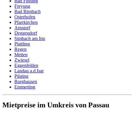
Bad Füssing
Freyung
Bad Birnbach
Osterhofen
Pfarrkirchen
Arnstorf
Deggendorf
Simbach am Inn
Plattling
Regen
Metten
Zwiesel
Eggenfelden
Landau a.d.Isar
Pilsting
Burghausen
Emmerting
Mietpreise im Umkreis von Passau