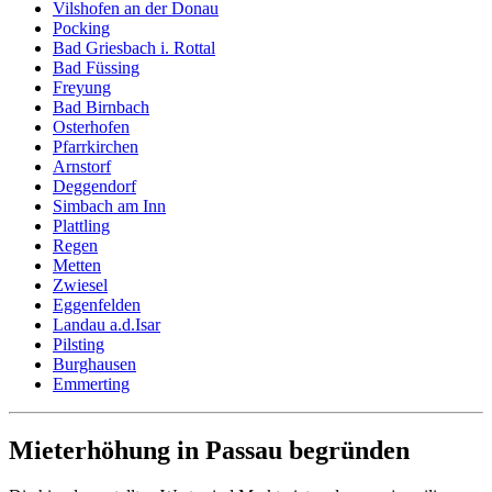
Vilshofen an der Donau
Pocking
Bad Griesbach i. Rottal
Bad Füssing
Freyung
Bad Birnbach
Osterhofen
Pfarrkirchen
Arnstorf
Deggendorf
Simbach am Inn
Plattling
Regen
Metten
Zwiesel
Eggenfelden
Landau a.d.Isar
Pilsting
Burghausen
Emmerting
Mieterhöhung in Passau begründen