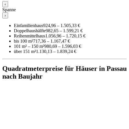
‹
Spanne
›
Einfamilienhaus
924,96 – 1.505,33 €
Doppelhaushälfte
982,65 – 1.599,21 €
Reihenmittelhaus
1.056,96 – 1.720,15 €
bis 100 m²
717,36 – 1.167,47 €
101 m² – 150 m²
980,69 – 1.596,03 €
über 151 m²
1.130,13 – 1.839,24 €
Quadratmeterpreise für Häuser in Passau
nach Baujahr