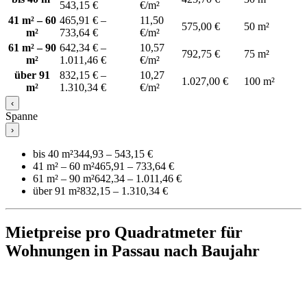
543,15 €
€/m²
41 m² – 60
465,91 € –
11,50
575,00 €
50 m²
m²
733,64 €
€/m²
61 m² – 90
642,34 € –
10,57
792,75 €
75 m²
m²
1.011,46 €
€/m²
über 91
832,15 € –
10,27
1.027,00 €
100 m²
m²
1.310,34 €
€/m²
‹
Spanne
›
bis 40 m²
344,93 – 543,15 €
41 m² – 60 m²
465,91 – 733,64 €
61 m² – 90 m²
642,34 – 1.011,46 €
über 91 m²
832,15 – 1.310,34 €
Mietpreise pro Quadratmeter für
Wohnungen in Passau nach Baujahr