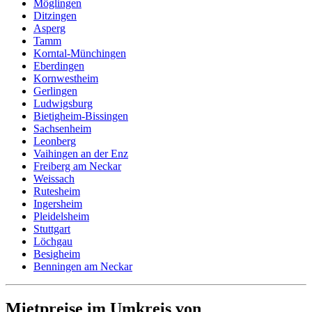
Möglingen
Ditzingen
Asperg
Tamm
Korntal-Münchingen
Eberdingen
Kornwestheim
Gerlingen
Ludwigsburg
Bietigheim-Bissingen
Sachsenheim
Leonberg
Vaihingen an der Enz
Freiberg am Neckar
Weissach
Rutesheim
Ingersheim
Pleidelsheim
Stuttgart
Löchgau
Besigheim
Benningen am Neckar
Mietpreise im Umkreis von