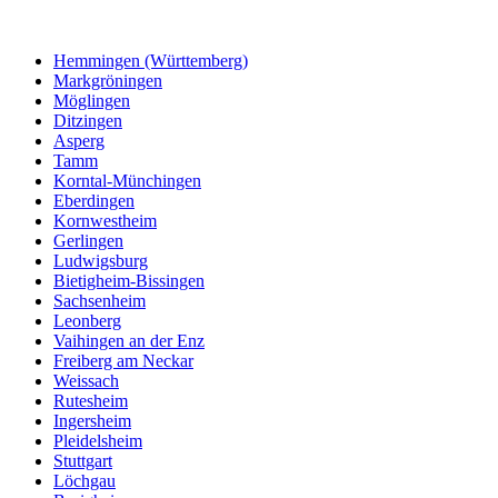
Hemmingen (Württemberg)
Markgröningen
Möglingen
Ditzingen
Asperg
Tamm
Korntal-Münchingen
Eberdingen
Kornwestheim
Gerlingen
Ludwigsburg
Bietigheim-Bissingen
Sachsenheim
Leonberg
Vaihingen an der Enz
Freiberg am Neckar
Weissach
Rutesheim
Ingersheim
Pleidelsheim
Stuttgart
Löchgau