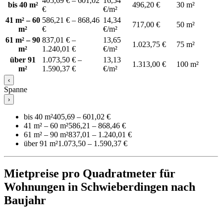
405,69 € – 601,02
16,54
bis 40 m²
496,20 €
30 m²
€
€/m²
41 m² – 60
586,21 € – 868,46
14,34
717,00 €
50 m²
m²
€
€/m²
61 m² – 90
837,01 € –
13,65
1.023,75 €
75 m²
m²
1.240,01 €
€/m²
über 91
1.073,50 € –
13,13
1.313,00 €
100 m²
m²
1.590,37 €
€/m²
‹
Spanne
›
bis 40 m²
405,69 – 601,02 €
41 m² – 60 m²
586,21 – 868,46 €
61 m² – 90 m²
837,01 – 1.240,01 €
über 91 m²
1.073,50 – 1.590,37 €
Mietpreise pro Quadratmeter für
Wohnungen in Schwieberdingen nach
Baujahr