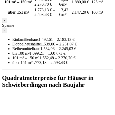
101 m² – 150 m²
1.880,00 €
125 m²
2.270,70 €
€/m²
1.773,13 € –
13,42
über 151 m²
2.147,20 €
160 m²
2.593,43 €
€/m²
‹
Spanne
›
Einfamilienhaus
1.492,61 – 2.183,13 €
Doppelhaushälfte
1.539,06 – 2.251,07 €
Reihenmittelhaus
1.534,93 – 2.245,03 €
bis 100 m²
1.099,21 – 1.607,73 €
101 m² – 150 m²
1.552,48 – 2.270,70 €
über 151 m²
1.773,13 – 2.593,43 €
Quadratmeterpreise für Häuser in
Schwieberdingen nach Baujahr