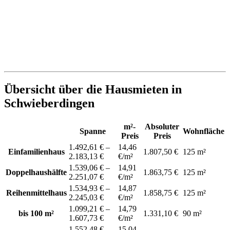
Übersicht über die Hausmieten in
Schwieberdingen
m²-
Absoluter
Spanne
Wohnfläche
Preis
Preis
1.492,61 € –
14,46
Einfamilienhaus
1.807,50 €
125 m²
2.183,13 €
€/m²
1.539,06 € –
14,91
Doppelhaushälfte
1.863,75 €
125 m²
2.251,07 €
€/m²
1.534,93 € –
14,87
Reihenmittelhaus
1.858,75 €
125 m²
2.245,03 €
€/m²
1.099,21 € –
14,79
bis 100 m²
1.331,10 €
90 m²
1.607,73 €
€/m²
1.552,48 € –
15,04