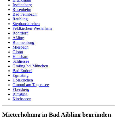
Bruckmühl
Irschenberg
Rosenheim
Bad Feilnbach
Raubling
Stephanskirchen
Feldkirchen-Westerham
Rohrdorf
Aßling
Brannenburg
Miesbach
Glonn
Hausham
Schliersee
Grafing bei München
Bad Endorf
Egmating
Holzkirchen
Gmund am Tegernsee
Ebersberg
Rimsting
Kirchseeon
Mieterhöhung in Bad Aibling begründen