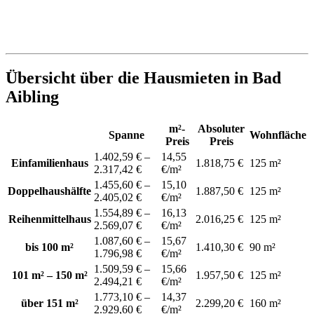
Übersicht über die Hausmieten in Bad
Aibling
m²-
Absoluter
Spanne
Wohnfläche
Preis
Preis
1.402,59 € –
14,55
Einfamilienhaus
1.818,75 €
125 m²
2.317,42 €
€/m²
1.455,60 € –
15,10
Doppelhaushälfte
1.887,50 €
125 m²
2.405,02 €
€/m²
1.554,89 € –
16,13
Reihenmittelhaus
2.016,25 €
125 m²
2.569,07 €
€/m²
1.087,60 € –
15,67
bis 100 m²
1.410,30 €
90 m²
1.796,98 €
€/m²
1.509,59 € –
15,66
101 m² – 150 m²
1.957,50 €
125 m²
2.494,21 €
€/m²
1.773,10 € –
14,37
über 151 m²
2.299,20 €
160 m²
2.929,60 €
€/m²