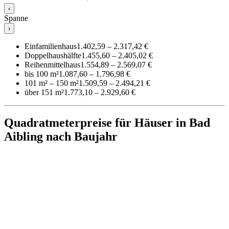
‹
Spanne
›
Einfamilienhaus
1.402,59 – 2.317,42 €
Doppelhaushälfte
1.455,60 – 2.405,02 €
Reihenmittelhaus
1.554,89 – 2.569,07 €
bis 100 m²
1.087,60 – 1.796,98 €
101 m² – 150 m²
1.509,59 – 2.494,21 €
über 151 m²
1.773,10 – 2.929,60 €
Quadratmeterpreise für Häuser in Bad
Aibling nach Baujahr