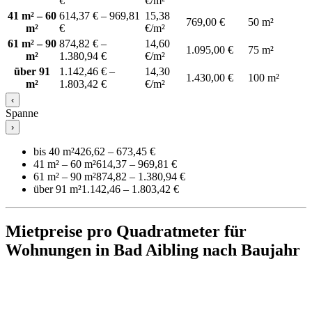
€
€/m²
41 m² – 60
614,37 € – 969,81
15,38
769,00 €
50 m²
m²
€
€/m²
61 m² – 90
874,82 € –
14,60
1.095,00 €
75 m²
m²
1.380,94 €
€/m²
über 91
1.142,46 € –
14,30
1.430,00 €
100 m²
m²
1.803,42 €
€/m²
‹
Spanne
›
bis 40 m²
426,62 – 673,45 €
41 m² – 60 m²
614,37 – 969,81 €
61 m² – 90 m²
874,82 – 1.380,94 €
über 91 m²
1.142,46 – 1.803,42 €
Mietpreise pro Quadratmeter für
Wohnungen in Bad Aibling nach Baujahr