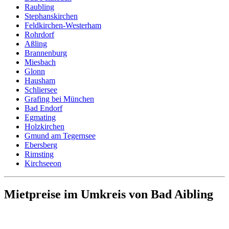
Raubling
Stephanskirchen
Feldkirchen-Westerham
Rohrdorf
Aßling
Brannenburg
Miesbach
Glonn
Hausham
Schliersee
Grafing bei München
Bad Endorf
Egmating
Holzkirchen
Gmund am Tegernsee
Ebersberg
Rimsting
Kirchseeon
Mietpreise im Umkreis von Bad Aibling