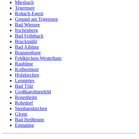
Miesbach
Tegernsee
Rottach-Egern
Gmund am Tegernsee
Bad Wiessee
Irschenberg
Bad Feilnbach
Bruckmühl
Bad Aibling
Brannenburg
Feldkirchen-Westerham
Raubling
Kolbermoor
Holzkirchen
Lenggries
Bad Tölz
Großkarolinenfeld
Rosenheim
Rohrdorf
Stephanskirchen
Glonn
Bad Heilbrunn
Egmating