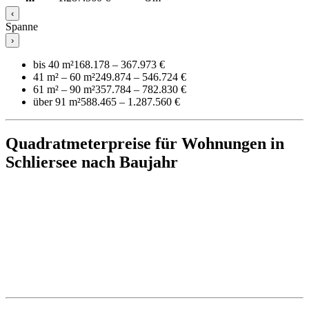
‹
Spanne
›
bis 40 m²
168.178 – 367.973 €
41 m² – 60 m²
249.874 – 546.724 €
61 m² – 90 m²
357.784 – 782.830 €
über 91 m²
588.465 – 1.287.560 €
Quadratmeterpreise für Wohnungen in
Schliersee nach Baujahr