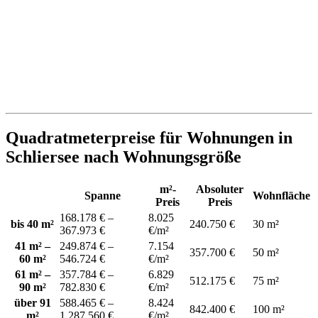
Quadratmeterpreise für Wohnungen in
Schliersee nach Wohnungsgröße
m²-
Absoluter
Spanne
Wohnfläche
Preis
Preis
168.178 € –
8.025
bis 40 m²
240.750 €
30 m²
367.973 €
€/m²
41 m² –
249.874 € –
7.154
357.700 €
50 m²
60 m²
546.724 €
€/m²
61 m² –
357.784 € –
6.829
512.175 €
75 m²
90 m²
782.830 €
€/m²
über 91
588.465 € –
8.424
842.400 €
100 m²
m²
1.287.560 €
€/m²