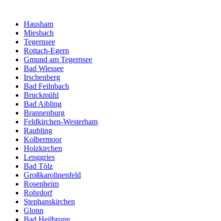
Hausham
Miesbach
Tegernsee
Rottach-Egern
Gmund am Tegernsee
Bad Wiessee
Irschenberg
Bad Feilnbach
Bruckmühl
Bad Aibling
Brannenburg
Feldkirchen-Westerham
Raubling
Kolbermoor
Holzkirchen
Lenggries
Bad Tölz
Großkarolinenfeld
Rosenheim
Rohrdorf
Stephanskirchen
Glonn
Bad Heilbrunn