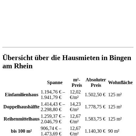
Übersicht über die Hausmieten in Bingen
am Rhein
m²-
Absoluter
Spanne
Wohnfläche
Preis
Preis
1.194,76 € –
12,02
Einfamilienhaus
1.502,50 €
125 m²
1.941,79 €
€/m²
1.414,43 € –
14,23
Doppelhaushälfte
1.778,75 €
125 m²
2.298,80 €
€/m²
1.259,37 € –
12,67
Reihenmittelhaus
1.583,75 €
125 m²
2.046,79 €
€/m²
906,74 € –
12,67
bis 100 m²
1.140,30 €
90 m²
1.473,69 €
€/m²