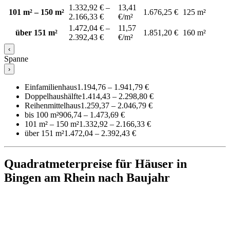
1.332,92 € –
13,41
101 m² – 150 m²
1.676,25 €
125 m²
2.166,33 €
€/m²
1.472,04 € –
11,57
über 151 m²
1.851,20 €
160 m²
2.392,43 €
€/m²
‹
Spanne
›
Einfamilienhaus
1.194,76 – 1.941,79 €
Doppelhaushälfte
1.414,43 – 2.298,80 €
Reihenmittelhaus
1.259,37 – 2.046,79 €
bis 100 m²
906,74 – 1.473,69 €
101 m² – 150 m²
1.332,92 – 2.166,33 €
über 151 m²
1.472,04 – 2.392,43 €
Quadratmeterpreise für Häuser in
Bingen am Rhein nach Baujahr