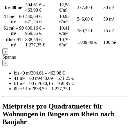
304,61 € –
12,58
bis 40 m²
377,40 €
30 m²
463,98 €
€/m²
41 m² – 60
440,69 € –
10,92
546,00 €
50 m²
m²
671,25 €
€/m²
61 m² – 90
630,16 € –
10,41
780,75 €
75 m²
m²
959,85 €
€/m²
über 91
838,59 € –
10,39
1.039,00 €
100 m²
m²
1.277,35 €
€/m²
‹
Spanne
›
bis 40 m²
304,61 – 463,98 €
41 m² – 60 m²
440,69 – 671,25 €
61 m² – 90 m²
630,16 – 959,85 €
über 91 m²
838,59 – 1.277,35 €
Mietpreise pro Quadratmeter für
Wohnungen in Bingen am Rhein nach
Baujahr