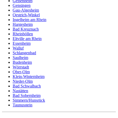
Geisenheim
Gensingen
Gau-Algesheim
Oestrich-Winkel
Ingelheim am Rhein
Hargesheim
Bad Kreuznach
Rheinböllen
Eltville am Rhein
Essenheim
Walluf
Schlangenbad
Saulheim
Budenheim
Wörrstadt
Ober-Olm
Klein-Winternheim
Nieder-Olm
Bad Schwalbach
Nastätten
Bad Sobernheim
Simmern/Hunsrück
Taunusstein