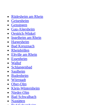
Rüdesheim am Rhein
Geisenheim
Gensingen
Gau-Algesheim
Oestrich-Winkel
Ingelheim am Rhein
Hargesheim
Bad Kreuznach
Rheinböllen
Eltville am Rhein
Essenheim
Walluf
Schlangenbad
Saulheim
Budenheim
Wörrstadt
Ober-Olm
Klein-Winternheim
Nieder-Olm
Bad Schwalbach
Nastätten