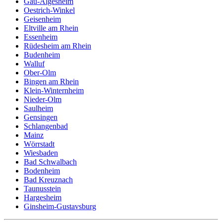
Gau-Algesheim
Oestrich-Winkel
Geisenheim
Eltville am Rhein
Essenheim
Rüdesheim am Rhein
Budenheim
Walluf
Ober-Olm
Bingen am Rhein
Klein-Winternheim
Nieder-Olm
Saulheim
Gensingen
Schlangenbad
Mainz
Wörrstadt
Wiesbaden
Bad Schwalbach
Bodenheim
Bad Kreuznach
Taunusstein
Hargesheim
Ginsheim-Gustavsburg