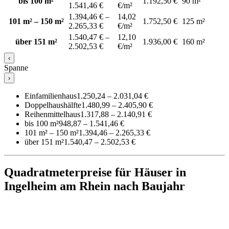
bis 100 m²
1.192,50 €
90 m²
1.541,46 €
€/m²
1.394,46 € –
14,02
101 m² – 150 m²
1.752,50 €
125 m²
2.265,33 €
€/m²
1.540,47 € –
12,10
über 151 m²
1.936,00 €
160 m²
2.502,53 €
€/m²
‹
Spanne
›
Einfamilienhaus
1.250,24 – 2.031,04 €
Doppelhaushälfte
1.480,99 – 2.405,90 €
Reihenmittelhaus
1.317,88 – 2.140,91 €
bis 100 m²
948,87 – 1.541,46 €
101 m² – 150 m²
1.394,46 – 2.265,33 €
über 151 m²
1.540,47 – 2.502,53 €
Quadratmeterpreise für Häuser in
Ingelheim am Rhein nach Baujahr