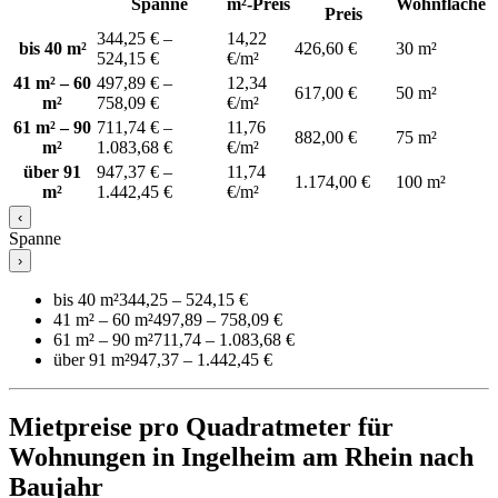
Spanne
m²-Preis
Wohnfläche
Preis
344,25 € –
14,22
bis 40 m²
426,60 €
30 m²
524,15 €
€/m²
41 m² – 60
497,89 € –
12,34
617,00 €
50 m²
m²
758,09 €
€/m²
61 m² – 90
711,74 € –
11,76
882,00 €
75 m²
m²
1.083,68 €
€/m²
über 91
947,37 € –
11,74
1.174,00 €
100 m²
m²
1.442,45 €
€/m²
‹
Spanne
›
bis 40 m²
344,25 – 524,15 €
41 m² – 60 m²
497,89 – 758,09 €
61 m² – 90 m²
711,74 – 1.083,68 €
über 91 m²
947,37 – 1.442,45 €
Mietpreise pro Quadratmeter für
Wohnungen in Ingelheim am Rhein nach
Baujahr