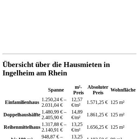
Übersicht über die Hausmieten in
Ingelheim am Rhein
m²-
Absoluter
Spanne
Wohnfläche
Preis
Preis
1.250,24 € –
12,57
Einfamilienhaus
1.571,25 €
125 m²
2.031,04 €
€/m²
1.480,99 € –
14,89
Doppelhaushälfte
1.861,25 €
125 m²
2.405,90 €
€/m²
1.317,88 € –
13,25
Reihenmittelhaus
1.656,25 €
125 m²
2.140,91 €
€/m²
948,87 € –
13,25