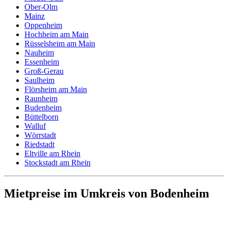
Ober-Olm
Mainz
Oppenheim
Hochheim am Main
Rüsselsheim am Main
Nauheim
Essenheim
Groß-Gerau
Saulheim
Flörsheim am Main
Raunheim
Budenheim
Büttelborn
Walluf
Wörrstadt
Riedstadt
Eltville am Rhein
Stockstadt am Rhein
Mietpreise im Umkreis von Bodenheim