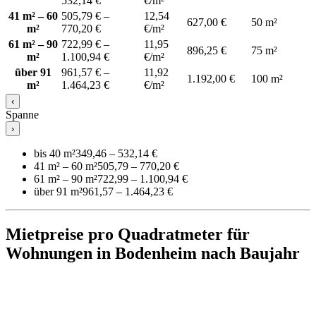
532,14 €
€/m²
41 m² – 60
505,79 € –
12,54
627,00 €
50 m²
m²
770,20 €
€/m²
61 m² – 90
722,99 € –
11,95
896,25 €
75 m²
m²
1.100,94 €
€/m²
über 91
961,57 € –
11,92
1.192,00 €
100 m²
m²
1.464,23 €
€/m²
‹
Spanne
›
bis 40 m²
349,46 – 532,14 €
41 m² – 60 m²
505,79 – 770,20 €
61 m² – 90 m²
722,99 – 1.100,94 €
über 91 m²
961,57 – 1.464,23 €
Mietpreise pro Quadratmeter für
Wohnungen in Bodenheim nach Baujahr