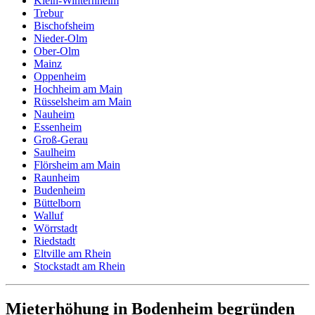
Klein-Winternheim
Trebur
Bischofsheim
Nieder-Olm
Ober-Olm
Mainz
Oppenheim
Hochheim am Main
Rüsselsheim am Main
Nauheim
Essenheim
Groß-Gerau
Saulheim
Flörsheim am Main
Raunheim
Budenheim
Büttelborn
Walluf
Wörrstadt
Riedstadt
Eltville am Rhein
Stockstadt am Rhein
Mieterhöhung in Bodenheim begründen