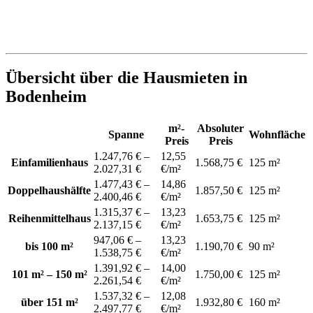
Übersicht über die Hausmieten in
Bodenheim
m²-
Absoluter
Spanne
Wohnfläche
Preis
Preis
1.247,76 € –
12,55
Einfamilienhaus
1.568,75 €
125 m²
2.027,31 €
€/m²
1.477,43 € –
14,86
Doppelhaushälfte
1.857,50 €
125 m²
2.400,46 €
€/m²
1.315,37 € –
13,23
Reihenmittelhaus
1.653,75 €
125 m²
2.137,15 €
€/m²
947,06 € –
13,23
bis 100 m²
1.190,70 €
90 m²
1.538,75 €
€/m²
1.391,92 € –
14,00
101 m² – 150 m²
1.750,00 €
125 m²
2.261,54 €
€/m²
1.537,32 € –
12,08
über 151 m²
1.932,80 €
160 m²
2.497,77 €
€/m²