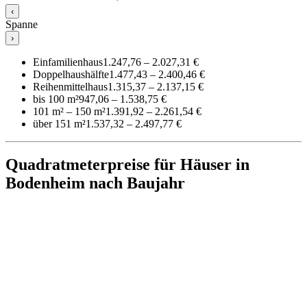
‹
Spanne
›
Einfamilienhaus
1.247,76 – 2.027,31 €
Doppelhaushälfte
1.477,43 – 2.400,46 €
Reihenmittelhaus
1.315,37 – 2.137,15 €
bis 100 m²
947,06 – 1.538,75 €
101 m² – 150 m²
1.391,92 – 2.261,54 €
über 151 m²
1.537,32 – 2.497,77 €
Quadratmeterpreise für Häuser in
Bodenheim nach Baujahr