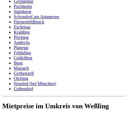
Germering
Puchheim
Starnberg
Schondorf am Ammersee
Fürstenfeldbruck
Eichenau
Krailling
Pöcking
Andechs
Planegg
Feldafing
Gräfelfing
Berg
Maisach
Gröbenzell
Olching
Neuried (bei München)
Geltendorf
Mietpreise im Umkreis von Weßling