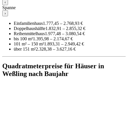
‹
Spanne
›
Einfamilienhaus
1.777,45 – 2.768,93 €
Doppelhaushälfte
1.832,91 – 2.855,32 €
Reihenmittelhaus
1.977,48 – 3.080,54 €
bis 100 m²
1.395,98 – 2.174,67 €
101 m² – 150 m²
1.893,31 – 2.949,42 €
über 151 m²
2.328,38 – 3.627,16 €
Quadratmeterpreise für Häuser in
Weßling nach Baujahr