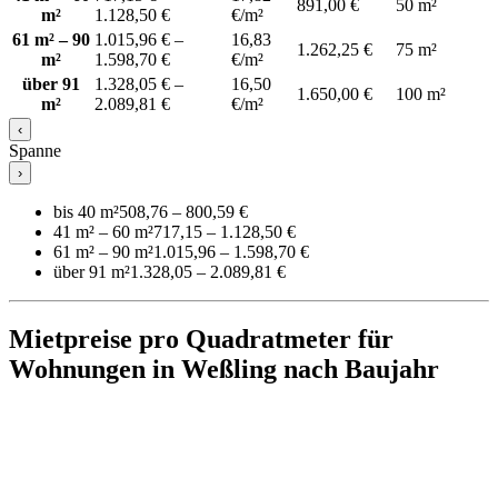
891,00 €
50 m²
m²
1.128,50 €
€/m²
61 m² – 90
1.015,96 € –
16,83
1.262,25 €
75 m²
m²
1.598,70 €
€/m²
über 91
1.328,05 € –
16,50
1.650,00 €
100 m²
m²
2.089,81 €
€/m²
‹
Spanne
›
bis 40 m²
508,76 – 800,59 €
41 m² – 60 m²
717,15 – 1.128,50 €
61 m² – 90 m²
1.015,96 – 1.598,70 €
über 91 m²
1.328,05 – 2.089,81 €
Mietpreise pro Quadratmeter für
Wohnungen in Weßling nach Baujahr