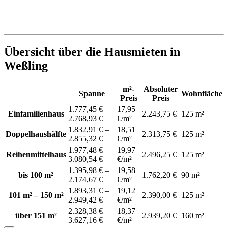
Übersicht über die Hausmieten in
Weßling
m²-
Absoluter
Spanne
Wohnfläche
Preis
Preis
1.777,45 € –
17,95
Einfamilienhaus
2.243,75 €
125 m²
2.768,93 €
€/m²
1.832,91 € –
18,51
Doppelhaushälfte
2.313,75 €
125 m²
2.855,32 €
€/m²
1.977,48 € –
19,97
Reihenmittelhaus
2.496,25 €
125 m²
3.080,54 €
€/m²
1.395,98 € –
19,58
bis 100 m²
1.762,20 €
90 m²
2.174,67 €
€/m²
1.893,31 € –
19,12
101 m² – 150 m²
2.390,00 €
125 m²
2.949,42 €
€/m²
2.328,38 € –
18,37
über 151 m²
2.939,20 €
160 m²
3.627,16 €
€/m²