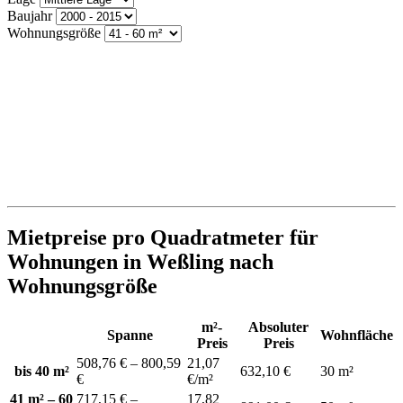
Baujahr
Wohnungsgröße
Mietpreise pro Quadratmeter für
Wohnungen in Weßling nach
Wohnungsgröße
m²-
Absoluter
Spanne
Wohnfläche
Preis
Preis
508,76 € – 800,59
21,07
bis 40 m²
632,10 €
30 m²
€
€/m²
41 m² – 60
717,15 € –
17,82