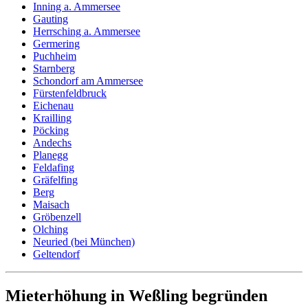
Inning a. Ammersee
Gauting
Herrsching a. Ammersee
Germering
Puchheim
Starnberg
Schondorf am Ammersee
Fürstenfeldbruck
Eichenau
Krailling
Pöcking
Andechs
Planegg
Feldafing
Gräfelfing
Berg
Maisach
Gröbenzell
Olching
Neuried (bei München)
Geltendorf
Mieterhöhung in Weßling begründen