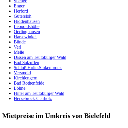
Spenge
Enger
Herford
Gütersloh
Hiddenhausen
Leopoldshöhe
Oerlinghausen
Harsewinkel
Bünde
Verl
Melle
Dissen am Teutoburger Wald
Bad Salzuflen
Schloß Holte-Stukenbrock
Versmold
Kirchlengern
Bad Rothenfelde
Löhne
Hilter am Teutoburger Wald
Herzebrock-Clarholz
Mietpreise im Umkreis von Bielefeld