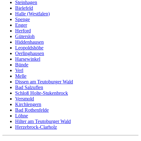
Steinhagen
Bielefeld
Halle (Westfalen)
Spenge
Enger
Herford
Gütersloh
Hiddenhausen
Leopoldshöhe
Oerlinghausen
Harsewinkel
Bünde
Verl
Melle
Dissen am Teutoburger Wald
Bad Salzuflen
Schloß Holte-Stukenbrock
Versmold
Kirchlengern
Bad Rothenfelde
Löhne
Hilter am Teutoburger Wald
Herzebrock-Clarholz