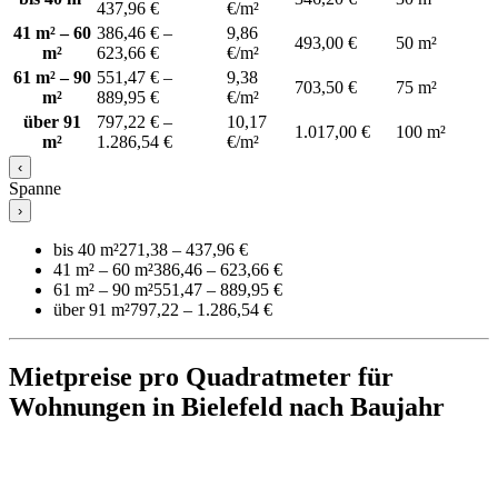
437,96 €
€/m²
41 m² – 60
386,46 € –
9,86
493,00 €
50 m²
m²
623,66 €
€/m²
61 m² – 90
551,47 € –
9,38
703,50 €
75 m²
m²
889,95 €
€/m²
über 91
797,22 € –
10,17
1.017,00 €
100 m²
m²
1.286,54 €
€/m²
‹
Spanne
›
bis 40 m²
271,38 – 437,96 €
41 m² – 60 m²
386,46 – 623,66 €
61 m² – 90 m²
551,47 – 889,95 €
über 91 m²
797,22 – 1.286,54 €
Mietpreise pro Quadratmeter für
Wohnungen in Bielefeld nach Baujahr