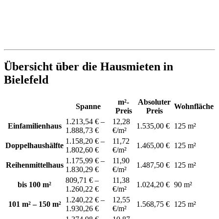
Übersicht über die Hausmieten in
Bielefeld
m²-
Absoluter
Spanne
Wohnfläche
Preis
Preis
1.213,54 € –
12,28
Einfamilienhaus
1.535,00 €
125 m²
1.888,73 €
€/m²
1.158,20 € –
11,72
Doppelhaushälfte
1.465,00 €
125 m²
1.802,60 €
€/m²
1.175,99 € –
11,90
Reihenmittelhaus
1.487,50 €
125 m²
1.830,29 €
€/m²
809,71 € –
11,38
bis 100 m²
1.024,20 €
90 m²
1.260,22 €
€/m²
1.240,22 € –
12,55
101 m² – 150 m²
1.568,75 €
125 m²
1.930,26 €
€/m²