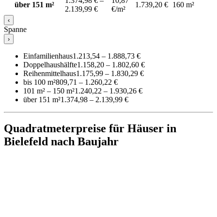
1.374,98 € –
10,87
über 151 m²
1.739,20 €
160 m²
2.139,99 €
€/m²
‹
Spanne
›
Einfamilienhaus
1.213,54 – 1.888,73 €
Doppelhaushälfte
1.158,20 – 1.802,60 €
Reihenmittelhaus
1.175,99 – 1.830,29 €
bis 100 m²
809,71 – 1.260,22 €
101 m² – 150 m²
1.240,22 – 1.930,26 €
über 151 m²
1.374,98 – 2.139,99 €
Quadratmeterpreise für Häuser in
Bielefeld nach Baujahr