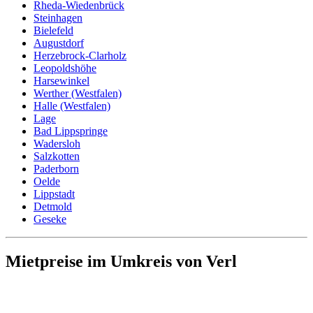
Rheda-Wiedenbrück
Steinhagen
Bielefeld
Augustdorf
Herzebrock-Clarholz
Leopoldshöhe
Harsewinkel
Werther (Westfalen)
Halle (Westfalen)
Lage
Bad Lippspringe
Wadersloh
Salzkotten
Paderborn
Oelde
Lippstadt
Detmold
Geseke
Mietpreise im Umkreis von Verl