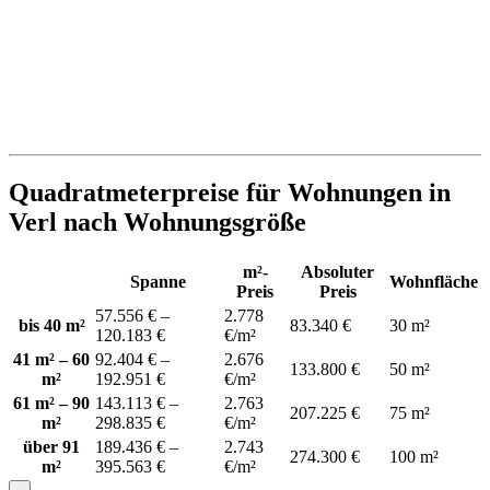
Quadratmeterpreise für Wohnungen in
Verl nach Wohnungsgröße
m²-
Absoluter
Spanne
Wohnfläche
Preis
Preis
57.556 € –
2.778
bis 40 m²
83.340 €
30 m²
120.183 €
€/m²
41 m² – 60
92.404 € –
2.676
133.800 €
50 m²
m²
192.951 €
€/m²
61 m² – 90
143.113 € –
2.763
207.225 €
75 m²
m²
298.835 €
€/m²
über 91
189.436 € –
2.743
274.300 €
100 m²
m²
395.563 €
€/m²