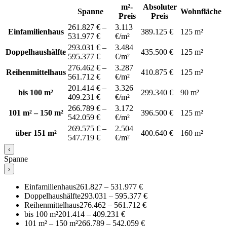
m²-
Absoluter
Spanne
Wohnfläche
Preis
Preis
261.827 € –
3.113
Einfamilienhaus
389.125 €
125 m²
531.977 €
€/m²
293.031 € –
3.484
Doppelhaushälfte
435.500 €
125 m²
595.377 €
€/m²
276.462 € –
3.287
Reihenmittelhaus
410.875 €
125 m²
561.712 €
€/m²
201.414 € –
3.326
bis 100 m²
299.340 €
90 m²
409.231 €
€/m²
266.789 € –
3.172
101 m² – 150 m²
396.500 €
125 m²
542.059 €
€/m²
269.575 € –
2.504
über 151 m²
400.640 €
160 m²
547.719 €
€/m²
‹
Spanne
›
Einfamilienhaus
261.827 – 531.977 €
Doppelhaushälfte
293.031 – 595.377 €
Reihenmittelhaus
276.462 – 561.712 €
bis 100 m²
201.414 – 409.231 €
101 m² – 150 m²
266.789 – 542.059 €