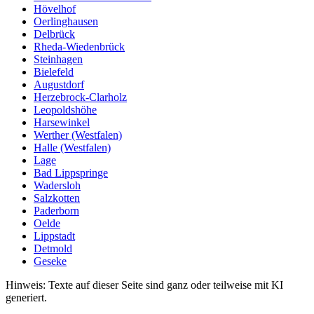
Hövelhof
Oerlinghausen
Delbrück
Rheda-Wiedenbrück
Steinhagen
Bielefeld
Augustdorf
Herzebrock-Clarholz
Leopoldshöhe
Harsewinkel
Werther (Westfalen)
Halle (Westfalen)
Lage
Bad Lippspringe
Wadersloh
Salzkotten
Paderborn
Oelde
Lippstadt
Detmold
Geseke
Hinweis: Texte auf dieser Seite sind ganz oder teilweise mit KI
generiert.