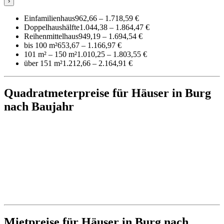
›
Einfamilienhaus
962,66 – 1.718,59 €
Doppelhaushälfte
1.044,38 – 1.864,47 €
Reihenmittelhaus
949,19 – 1.694,54 €
bis 100 m²
653,67 – 1.166,97 €
101 m² – 150 m²
1.010,25 – 1.803,55 €
über 151 m²
1.212,66 – 2.164,91 €
Quadratmeterpreise für Häuser in Burg
nach Baujahr
Mietpreise für Häuser in Burg nach