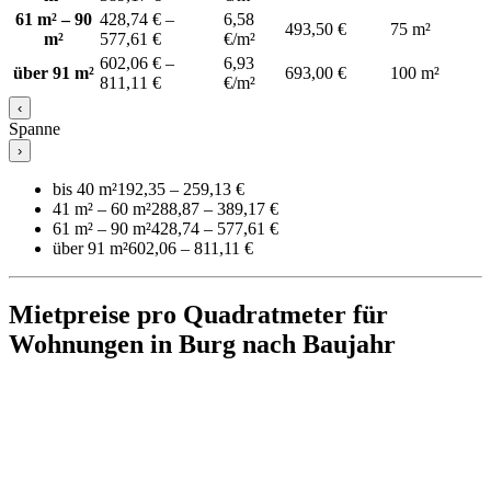
61 m² – 90
428,74 € –
6,58
493,50 €
75 m²
m²
577,61 €
€/m²
602,06 € –
6,93
über 91 m²
693,00 €
100 m²
811,11 €
€/m²
‹
Spanne
›
bis 40 m²
192,35 – 259,13 €
41 m² – 60 m²
288,87 – 389,17 €
61 m² – 90 m²
428,74 – 577,61 €
über 91 m²
602,06 – 811,11 €
Mietpreise pro Quadratmeter für
Wohnungen in Burg nach Baujahr