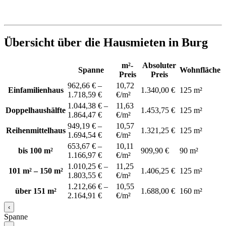
Übersicht über die Hausmieten in Burg
m²-
Absoluter
Spanne
Wohnfläche
Preis
Preis
962,66 € –
10,72
Einfamilienhaus
1.340,00 €
125 m²
1.718,59 €
€/m²
1.044,38 € –
11,63
Doppelhaushälfte
1.453,75 €
125 m²
1.864,47 €
€/m²
949,19 € –
10,57
Reihenmittelhaus
1.321,25 €
125 m²
1.694,54 €
€/m²
653,67 € –
10,11
bis 100 m²
909,90 €
90 m²
1.166,97 €
€/m²
1.010,25 € –
11,25
101 m² – 150 m²
1.406,25 €
125 m²
1.803,55 €
€/m²
1.212,66 € –
10,55
über 151 m²
1.688,00 €
160 m²
2.164,91 €
€/m²
‹
Spanne