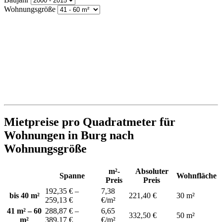
Wohnungsgröße
Mietpreise pro Quadratmeter für
Wohnungen in Burg nach
Wohnungsgröße
m²-
Absoluter
Spanne
Wohnfläche
Preis
Preis
192,35 € –
7,38
bis 40 m²
221,40 €
30 m²
259,13 €
€/m²
41 m² – 60
288,87 € –
6,65
332,50 €
50 m²
m²
389,17 €
€/m²