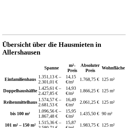
Übersicht über die Hausmieten in
Allershausen
m²-
Absoluter
Spanne
Wohnfläche
Preis
Preis
1.351,13 € –
14,15
Einfamilienhaus
1.768,75 €
125 m²
2.301,01 €
€/m²
1.425,61 € –
14,93
Doppelhaushälfte
1.866,25 €
125 m²
2.427,85 €
€/m²
1.574,57 € –
16,49
Reihenmittelhaus
2.061,25 €
125 m²
2.681,53 €
€/m²
1.096,56 € –
15,95
bis 100 m²
1.435,50 €
90 m²
1.867,48 €
€/m²
1.515,36 € –
15,87
101 m² – 150 m²
1.983,75 €
125 m²
2.580,71 €
€/m²