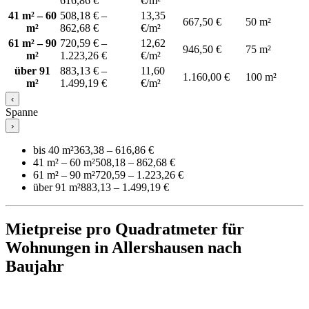
616,86 €
€/m²
41 m² – 60
508,18 € –
13,35
667,50 €
50 m²
m²
862,68 €
€/m²
61 m² – 90
720,59 € –
12,62
946,50 €
75 m²
m²
1.223,26 €
€/m²
über 91
883,13 € –
11,60
1.160,00 €
100 m²
m²
1.499,19 €
€/m²
‹
Spanne
›
bis 40 m²
363,38 – 616,86 €
41 m² – 60 m²
508,18 – 862,68 €
61 m² – 90 m²
720,59 – 1.223,26 €
über 91 m²
883,13 – 1.499,19 €
Mietpreise pro Quadratmeter für
Wohnungen in Allershausen nach
Baujahr