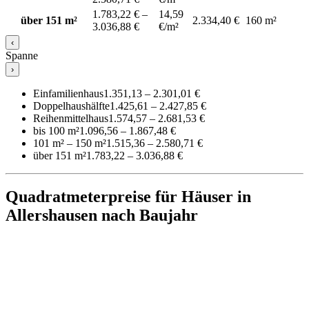
1.783,22 € –
14,59
über 151 m²
2.334,40 €
160 m²
3.036,88 €
€/m²
‹
Spanne
›
Einfamilienhaus
1.351,13 – 2.301,01 €
Doppelhaushälfte
1.425,61 – 2.427,85 €
Reihenmittelhaus
1.574,57 – 2.681,53 €
bis 100 m²
1.096,56 – 1.867,48 €
101 m² – 150 m²
1.515,36 – 2.580,71 €
über 151 m²
1.783,22 – 3.036,88 €
Quadratmeterpreise für Häuser in
Allershausen nach Baujahr