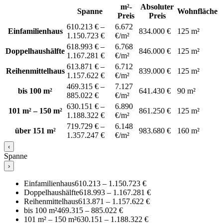
m²-
Absoluter
Spanne
Wohnfläche
Preis
Preis
610.213 € –
6.672
Einfamilienhaus
834.000 €
125 m²
1.150.723 €
€/m²
618.993 € –
6.768
Doppelhaushälfte
846.000 €
125 m²
1.167.281 €
€/m²
613.871 € –
6.712
Reihenmittelhaus
839.000 €
125 m²
1.157.622 €
€/m²
469.315 € –
7.127
bis 100 m²
641.430 €
90 m²
885.022 €
€/m²
630.151 € –
6.890
101 m² – 150 m²
861.250 €
125 m²
1.188.322 €
€/m²
719.729 € –
6.148
über 151 m²
983.680 €
160 m²
1.357.247 €
€/m²
‹
Spanne
›
Einfamilienhaus
610.213 – 1.150.723 €
Doppelhaushälfte
618.993 – 1.167.281 €
Reihenmittelhaus
613.871 – 1.157.622 €
bis 100 m²
469.315 – 885.022 €
101 m² – 150 m²
630.151 – 1.188.322 €