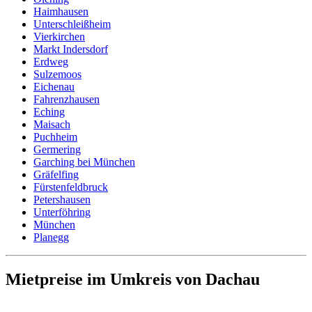
Haimhausen
Unterschleißheim
Vierkirchen
Markt Indersdorf
Erdweg
Sulzemoos
Eichenau
Fahrenzhausen
Eching
Maisach
Puchheim
Germering
Garching bei München
Gräfelfing
Fürstenfeldbruck
Petershausen
Unterföhring
München
Planegg
Mietpreise im Umkreis von Dachau