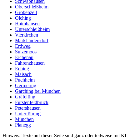
Schwabhausen
Oberschleißheim
Gröbenzell
Olching
Haimhausen
Unterschleißheim
Vierkirchen
Markt Indersdorf
Erdweg
Sulzemoos
Eichenau
Fahrenzhausen
Eching
Maisach
Puchheim
Germering
Garching bei München
Gräfelfing
Fürstenfeldbruck
Petershausen
Unterföhring
München
Planegg
Hinweis: Texte auf dieser Seite sind ganz oder teilweise mit KI