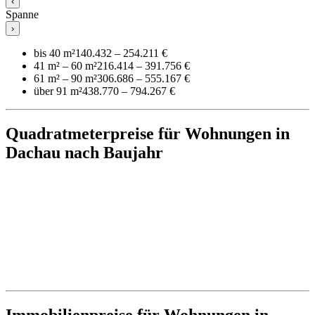
‹
Spanne
›
bis 40 m²
140.432 – 254.211 €
41 m² – 60 m²
216.414 – 391.756 €
61 m² – 90 m²
306.686 – 555.167 €
über 91 m²
438.770 – 794.267 €
Quadratmeterpreise für Wohnungen in
Dachau nach Baujahr
Immobilienpreise für Wohnungen in