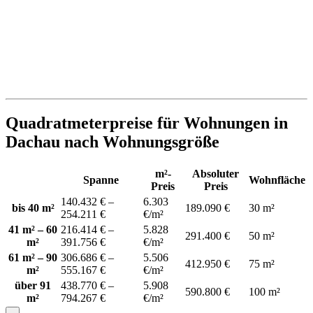
Quadratmeterpreise für Wohnungen in
Dachau nach Wohnungsgröße
m²-
Absoluter
Spanne
Wohnfläche
Preis
Preis
140.432 € –
6.303
bis 40 m²
189.090 €
30 m²
254.211 €
€/m²
41 m² – 60
216.414 € –
5.828
291.400 €
50 m²
m²
391.756 €
€/m²
61 m² – 90
306.686 € –
5.506
412.950 €
75 m²
m²
555.167 €
€/m²
über 91
438.770 € –
5.908
590.800 €
100 m²
m²
794.267 €
€/m²