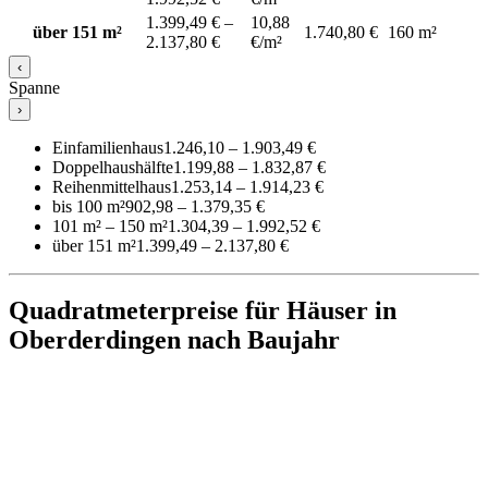
1.399,49 € –
10,88
über 151 m²
1.740,80 €
160 m²
2.137,80 €
€/m²
‹
Spanne
›
Einfamilienhaus
1.246,10 – 1.903,49 €
Doppelhaushälfte
1.199,88 – 1.832,87 €
Reihenmittelhaus
1.253,14 – 1.914,23 €
bis 100 m²
902,98 – 1.379,35 €
101 m² – 150 m²
1.304,39 – 1.992,52 €
über 151 m²
1.399,49 – 2.137,80 €
Quadratmeterpreise für Häuser in
Oberderdingen nach Baujahr