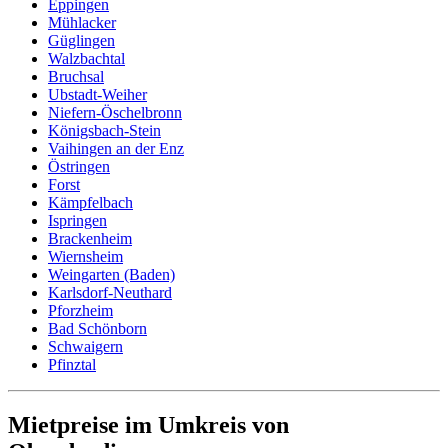
Eppingen
Mühlacker
Güglingen
Walzbachtal
Bruchsal
Ubstadt-Weiher
Niefern-Öschelbronn
Königsbach-Stein
Vaihingen an der Enz
Östringen
Forst
Kämpfelbach
Ispringen
Brackenheim
Wiernsheim
Weingarten (Baden)
Karlsdorf-Neuthard
Pforzheim
Bad Schönborn
Schwaigern
Pfinztal
Mietpreise im Umkreis von