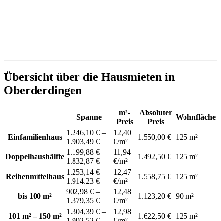
Übersicht über die Hausmieten in
Oberderdingen
m²-
Absoluter
Spanne
Wohnfläche
Preis
Preis
1.246,10 € –
12,40
Einfamilienhaus
1.550,00 €
125 m²
1.903,49 €
€/m²
1.199,88 € –
11,94
Doppelhaushälfte
1.492,50 €
125 m²
1.832,87 €
€/m²
1.253,14 € –
12,47
Reihenmittelhaus
1.558,75 €
125 m²
1.914,23 €
€/m²
902,98 € –
12,48
bis 100 m²
1.123,20 €
90 m²
1.379,35 €
€/m²
1.304,39 € –
12,98
101 m² – 150 m²
1.622,50 €
125 m²
1.992,52 €
€/m²