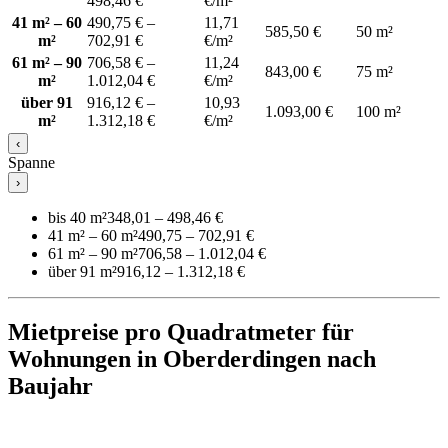
498,46 €
€/m²
41 m² – 60
490,75 € –
11,71
585,50 €
50 m²
m²
702,91 €
€/m²
61 m² – 90
706,58 € –
11,24
843,00 €
75 m²
m²
1.012,04 €
€/m²
über 91
916,12 € –
10,93
1.093,00 €
100 m²
m²
1.312,18 €
€/m²
‹
Spanne
›
bis 40 m²
348,01 – 498,46 €
41 m² – 60 m²
490,75 – 702,91 €
61 m² – 90 m²
706,58 – 1.012,04 €
über 91 m²
916,12 – 1.312,18 €
Mietpreise pro Quadratmeter für
Wohnungen in Oberderdingen nach
Baujahr