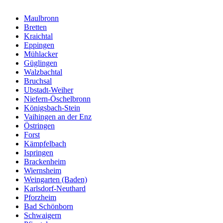
Maulbronn
Bretten
Kraichtal
Eppingen
Mühlacker
Güglingen
Walzbachtal
Bruchsal
Ubstadt-Weiher
Niefern-Öschelbronn
Königsbach-Stein
Vaihingen an der Enz
Östringen
Forst
Kämpfelbach
Ispringen
Brackenheim
Wiernsheim
Weingarten (Baden)
Karlsdorf-Neuthard
Pforzheim
Bad Schönborn
Schwaigern