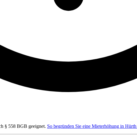
ach § 558 BGB geeignet.
So begründen Sie eine Mieterhöhung in Hürt