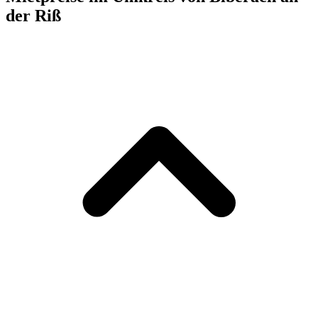
der Riß