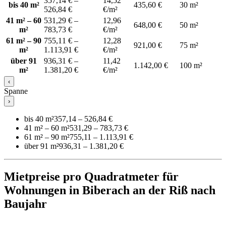
357,14 € –
14,52
bis 40 m²
435,60 €
30 m²
526,84 €
€/m²
41 m² – 60
531,29 € –
12,96
648,00 €
50 m²
m²
783,73 €
€/m²
61 m² – 90
755,11 € –
12,28
921,00 €
75 m²
m²
1.113,91 €
€/m²
über 91
936,31 € –
11,42
1.142,00 €
100 m²
m²
1.381,20 €
€/m²
‹
Spanne
›
bis 40 m²
357,14 – 526,84 €
41 m² – 60 m²
531,29 – 783,73 €
61 m² – 90 m²
755,11 – 1.113,91 €
über 91 m²
936,31 – 1.381,20 €
Mietpreise pro Quadratmeter für
Wohnungen in Biberach an der Riß nach
Baujahr