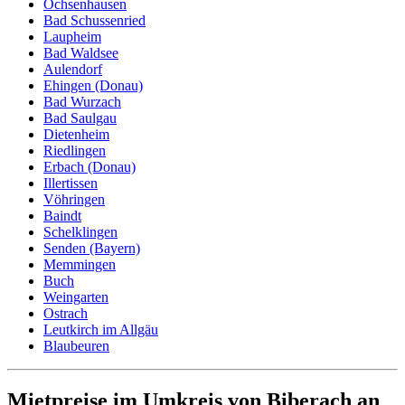
Ochsenhausen
Bad Schussenried
Laupheim
Bad Waldsee
Aulendorf
Ehingen (Donau)
Bad Wurzach
Bad Saulgau
Dietenheim
Riedlingen
Erbach (Donau)
Illertissen
Vöhringen
Baindt
Schelklingen
Senden (Bayern)
Memmingen
Buch
Weingarten
Ostrach
Leutkirch im Allgäu
Blaubeuren
Mietpreise im Umkreis von Biberach an