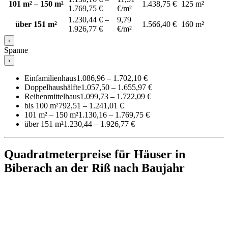
101 m² – 150 m²
1.438,75 €
125 m²
1.769,75 €
€/m²
1.230,44 € –
9,79
über 151 m²
1.566,40 €
160 m²
1.926,77 €
€/m²
‹
Spanne
›
Einfamilienhaus
1.086,96 – 1.702,10 €
Doppelhaushälfte
1.057,50 – 1.655,97 €
Reihenmittelhaus
1.099,73 – 1.722,09 €
bis 100 m²
792,51 – 1.241,01 €
101 m² – 150 m²
1.130,16 – 1.769,75 €
über 151 m²
1.230,44 – 1.926,77 €
Quadratmeterpreise für Häuser in
Biberach an der Riß nach Baujahr