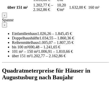
1.202,77 € –
10,20
über 151 m²
1.632,00 €
160 m²
2.162,86 €
€/m²
‹
Spanne
›
Einfamilienhaus
1.026,26 – 1.845,45 €
Doppelhaushälfte
1.034,55 – 1.860,36 €
Reihenmittelhaus
1.005,07 – 1.807,35 €
bis 100 m²
690,48 – 1.241,65 €
101 m² – 150 m²
1.006,91 – 1.810,66 €
über 151 m²
1.202,77 – 2.162,86 €
Quadratmeterpreise für Häuser in
Augustusburg nach Baujahr