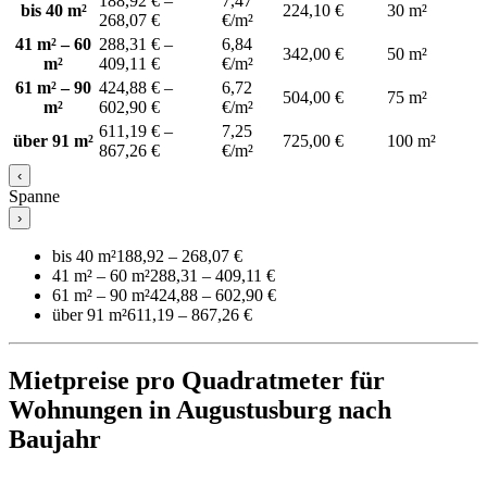
188,92 € –
7,47
bis 40 m²
224,10 €
30 m²
268,07 €
€/m²
41 m² – 60
288,31 € –
6,84
342,00 €
50 m²
m²
409,11 €
€/m²
61 m² – 90
424,88 € –
6,72
504,00 €
75 m²
m²
602,90 €
€/m²
611,19 € –
7,25
über 91 m²
725,00 €
100 m²
867,26 €
€/m²
‹
Spanne
›
bis 40 m²
188,92 – 268,07 €
41 m² – 60 m²
288,31 – 409,11 €
61 m² – 90 m²
424,88 – 602,90 €
über 91 m²
611,19 – 867,26 €
Mietpreise pro Quadratmeter für
Wohnungen in Augustusburg nach
Baujahr