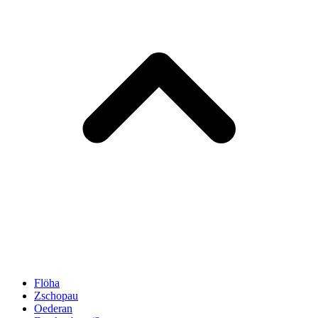
Flöha
Zschopau
Oederan