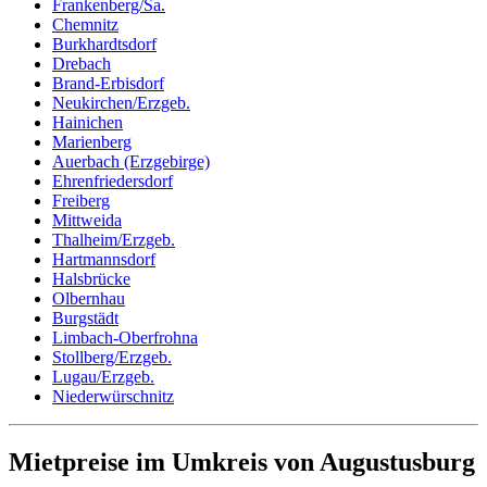
Frankenberg/Sa.
Chemnitz
Burkhardtsdorf
Drebach
Brand-Erbisdorf
Neukirchen/Erzgeb.
Hainichen
Marienberg
Auerbach (Erzgebirge)
Ehrenfriedersdorf
Freiberg
Mittweida
Thalheim/Erzgeb.
Hartmannsdorf
Halsbrücke
Olbernhau
Burgstädt
Limbach-Oberfrohna
Stollberg/Erzgeb.
Lugau/Erzgeb.
Niederwürschnitz
Mietpreise im Umkreis von Augustusburg