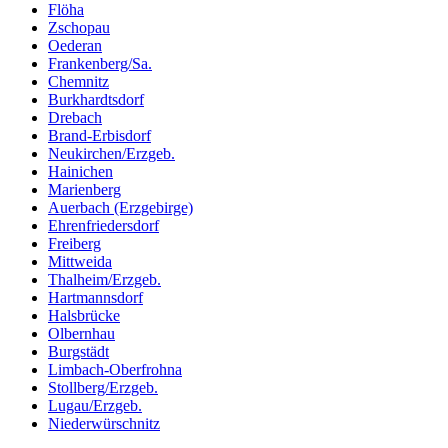
Flöha
Zschopau
Oederan
Frankenberg/Sa.
Chemnitz
Burkhardtsdorf
Drebach
Brand-Erbisdorf
Neukirchen/Erzgeb.
Hainichen
Marienberg
Auerbach (Erzgebirge)
Ehrenfriedersdorf
Freiberg
Mittweida
Thalheim/Erzgeb.
Hartmannsdorf
Halsbrücke
Olbernhau
Burgstädt
Limbach-Oberfrohna
Stollberg/Erzgeb.
Lugau/Erzgeb.
Niederwürschnitz