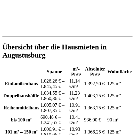
Übersicht über die Hausmieten in
Augustusburg
m²-
Absoluter
Spanne
Wohnfläche
Preis
Preis
1.026,26 € –
11,14
Einfamilienhaus
1.392,50 €
125 m²
1.845,45 €
€/m²
1.034,55 € –
11,23
Doppelhaushälfte
1.403,75 €
125 m²
1.860,36 €
€/m²
1.005,07 € –
10,91
Reihenmittelhaus
1.363,75 €
125 m²
1.807,35 €
€/m²
690,48 € –
10,41
bis 100 m²
936,90 €
90 m²
1.241,65 €
€/m²
1.006,91 € –
10,93
101 m² – 150 m²
1.366,25 €
125 m²
1.810,66 €
€/m²