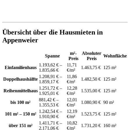
Übersicht über die Hausmieten in
Appenweier
m²-
Absoluter
Spanne
Wohnfläche
Preis
Preis
1.193,62 € –
11,71
Einfamilienhaus
1.463,75 €
125 m²
1.835,66 €
€/m²
1.208,91 € –
11,86
Doppelhaushälfte
1.482,50 €
125 m²
1.859,17 €
€/m²
1.251,72 € –
12,28
Reihenmittelhaus
1.535,00 €
125 m²
1.925,01 €
€/m²
881,42 € –
12,01
bis 100 m²
1.080,90 €
90 m²
1.355,53 €
€/m²
1.242,54 € –
12,19
101 m² – 150 m²
1.523,75 €
125 m²
1.910,90 €
€/m²
1.411,71 € –
10,82
über 151 m²
1.731,20 €
160 m²
2.171,06 €
€/m²