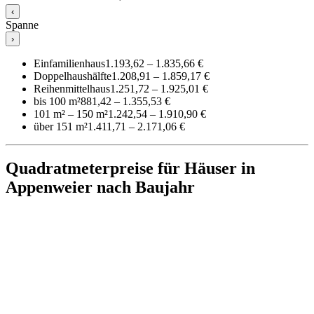
‹
Spanne
›
Einfamilienhaus
1.193,62 – 1.835,66 €
Doppelhaushälfte
1.208,91 – 1.859,17 €
Reihenmittelhaus
1.251,72 – 1.925,01 €
bis 100 m²
881,42 – 1.355,53 €
101 m² – 150 m²
1.242,54 – 1.910,90 €
über 151 m²
1.411,71 – 2.171,06 €
Quadratmeterpreise für Häuser in
Appenweier nach Baujahr