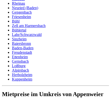
Rheinau
Neuried (Baden)
Gengenbach
Friesenheim
Bühl
Zell am Harmersbach
Bühlertal
Lahr/Schwarzwald
Sinzheim
Baiersbronn
Baden-Baden
Freudenstadt
Ettenheim
Gernsbach
Loßburg
Alpirsbach
Herbolzheim
Kuppenheim
Mietpreise im Umkreis von Appenweier