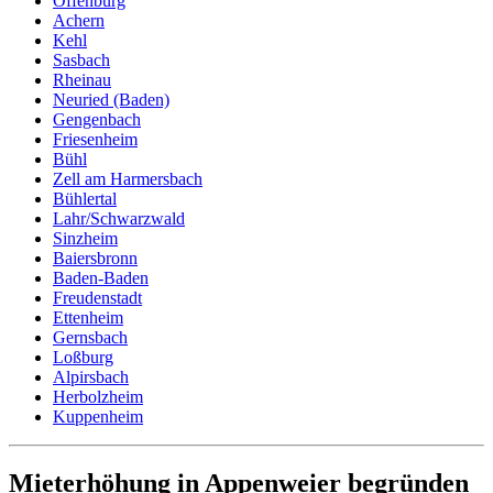
Offenburg
Achern
Kehl
Sasbach
Rheinau
Neuried (Baden)
Gengenbach
Friesenheim
Bühl
Zell am Harmersbach
Bühlertal
Lahr/Schwarzwald
Sinzheim
Baiersbronn
Baden-Baden
Freudenstadt
Ettenheim
Gernsbach
Loßburg
Alpirsbach
Herbolzheim
Kuppenheim
Mieterhöhung in Appenweier begründen