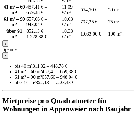
448,78 €
€/m²
41 m² – 60
457,41 € –
11,09
554,50 €
50 m²
m²
659,38 €
€/m²
61 m² – 90
657,66 € –
10,63
797,25 €
75 m²
m²
948,04 €
€/m²
über 91
852,13 € –
10,33
1.033,00 €
100 m²
m²
1.228,38 €
€/m²
‹
Spanne
›
bis 40 m²
311,32 – 448,78 €
41 m² – 60 m²
457,41 – 659,38 €
61 m² – 90 m²
657,66 – 948,04 €
über 91 m²
852,13 – 1.228,38 €
Mietpreise pro Quadratmeter für
Wohnungen in Appenweier nach Baujahr