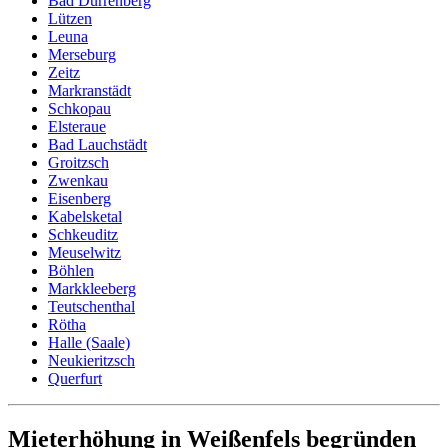
Bad Dürrenberg
Lützen
Leuna
Merseburg
Zeitz
Markranstädt
Schkopau
Elsteraue
Bad Lauchstädt
Groitzsch
Zwenkau
Eisenberg
Kabelsketal
Schkeuditz
Meuselwitz
Böhlen
Markkleeberg
Teutschenthal
Rötha
Halle (Saale)
Neukieritzsch
Querfurt
Mieterhöhung in Weißenfels begründen