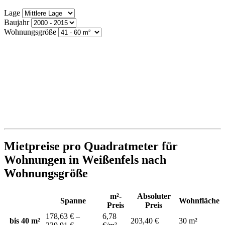
Lage
Baujahr
Wohnungsgröße
Mietpreise pro Quadratmeter für
Wohnungen in Weißenfels nach
Wohnungsgröße
m²-
Absoluter
Spanne
Wohnfläche
Preis
Preis
178,63 € –
6,78
bis 40 m²
203,40 €
30 m²