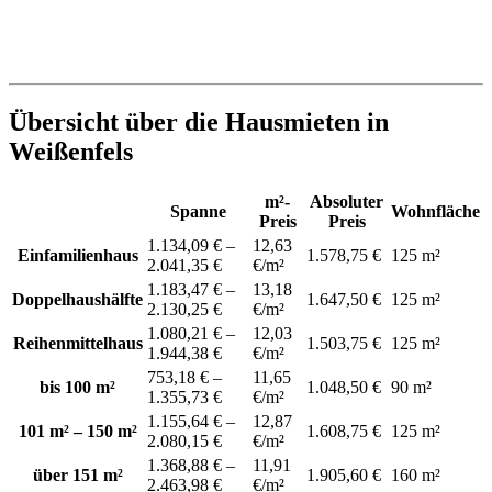
Übersicht über die Hausmieten in
Weißenfels
m²-
Absoluter
Spanne
Wohnfläche
Preis
Preis
1.134,09 € –
12,63
Einfamilienhaus
1.578,75 €
125 m²
2.041,35 €
€/m²
1.183,47 € –
13,18
Doppelhaushälfte
1.647,50 €
125 m²
2.130,25 €
€/m²
1.080,21 € –
12,03
Reihenmittelhaus
1.503,75 €
125 m²
1.944,38 €
€/m²
753,18 € –
11,65
bis 100 m²
1.048,50 €
90 m²
1.355,73 €
€/m²
1.155,64 € –
12,87
101 m² – 150 m²
1.608,75 €
125 m²
2.080,15 €
€/m²
1.368,88 € –
11,91
über 151 m²
1.905,60 €
160 m²
2.463,98 €
€/m²