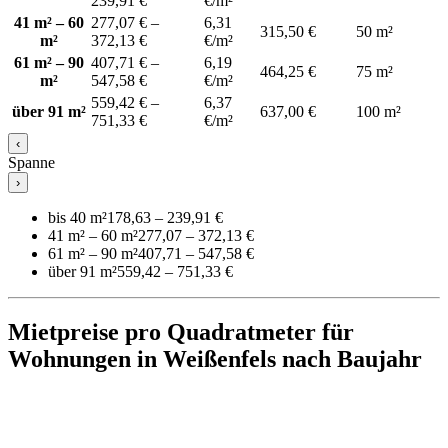
239,91 €
€/m²
41 m² – 60
277,07 € –
6,31
315,50 €
50 m²
m²
372,13 €
€/m²
61 m² – 90
407,71 € –
6,19
464,25 €
75 m²
m²
547,58 €
€/m²
559,42 € –
6,37
über 91 m²
637,00 €
100 m²
751,33 €
€/m²
‹
Spanne
›
bis 40 m²
178,63 – 239,91 €
41 m² – 60 m²
277,07 – 372,13 €
61 m² – 90 m²
407,71 – 547,58 €
über 91 m²
559,42 – 751,33 €
Mietpreise pro Quadratmeter für
Wohnungen in Weißenfels nach Baujahr