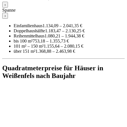
‹
Spanne
›
Einfamilienhaus
1.134,09 – 2.041,35 €
Doppelhaushälfte
1.183,47 – 2.130,25 €
Reihenmittelhaus
1.080,21 – 1.944,38 €
bis 100 m²
753,18 – 1.355,73 €
101 m² – 150 m²
1.155,64 – 2.080,15 €
über 151 m²
1.368,88 – 2.463,98 €
Quadratmeterpreise für Häuser in
Weißenfels nach Baujahr