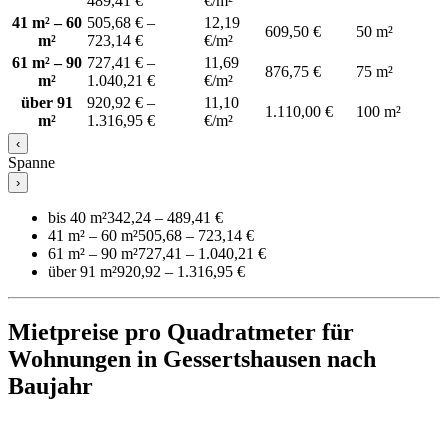
489,41 €
€/m²
41 m² – 60
505,68 € –
12,19
609,50 €
50 m²
m²
723,14 €
€/m²
61 m² – 90
727,41 € –
11,69
876,75 €
75 m²
m²
1.040,21 €
€/m²
über 91
920,92 € –
11,10
1.110,00 €
100 m²
m²
1.316,95 €
€/m²
‹
Spanne
›
bis 40 m²
342,24 – 489,41 €
41 m² – 60 m²
505,68 – 723,14 €
61 m² – 90 m²
727,41 – 1.040,21 €
über 91 m²
920,92 – 1.316,95 €
Mietpreise pro Quadratmeter für
Wohnungen in Gessertshausen nach
Baujahr