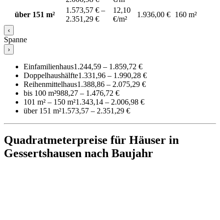
1.573,57 € –
12,10
über 151 m²
1.936,00 €
160 m²
2.351,29 €
€/m²
‹
Spanne
›
Einfamilienhaus
1.244,59 – 1.859,72 €
Doppelhaushälfte
1.331,96 – 1.990,28 €
Reihenmittelhaus
1.388,86 – 2.075,29 €
bis 100 m²
988,27 – 1.476,72 €
101 m² – 150 m²
1.343,14 – 2.006,98 €
über 151 m²
1.573,57 – 2.351,29 €
Quadratmeterpreise für Häuser in
Gessertshausen nach Baujahr