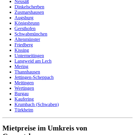
Neusäß
Dinkelscherben
Zusmarshausen
Augsburg
Königsbrunn
Gersthofen
Schwabmünchen
Altenmünster
Friedberg
Kissing
Untermeitingen
Langweid am Lech
Mering
Thannhausen
Jettingen-Scheppach
Meitingen
Wertingen
Burgau
Kaufering
Krumbach (Schwaben)
Türkheim
Mietpreise im Umkreis von