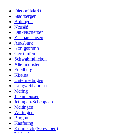
Diedorf Markt
Stadtbergen
Bobingen
Neusäß
Dinkelscherben
Zusmarshausen
Augsburg
Königsbrunn
Gersthofen
Schwabmünchen
Altenmünster
Friedberg
Kissing
Untermeitingen
Langweid am Lech
Mering
Thannhausen
Jettingen-Scheppach
Meitingen
Wertingen
Burgau
Kaufering
Krumbach (Schwaben)