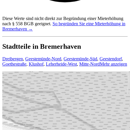
Diese Werte sind nicht direkt zur Begründung einer Mieterhöhung
nach § 558 BGB geeignet.
So begründen Sie eine Mieterhöhung in
Bremerhaven →
Stadtteile in Bremerhaven
Dreibergen
,
Geestemünde-Nord
,
Geestemünde-Süd
,
Geestendorf
,
Goethestraße
,
Klushof
,
Leherheide-West
,
Mitte-Nord
Mehr anzeigen