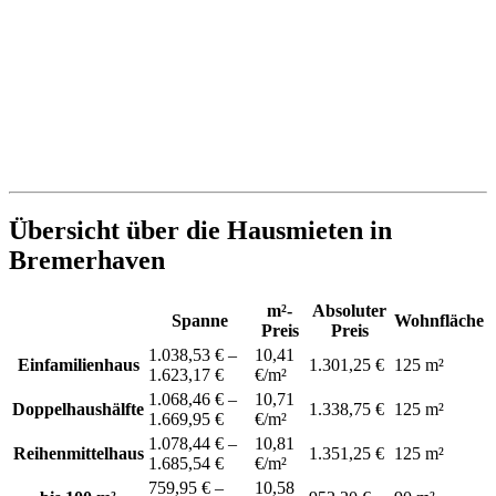
Übersicht über die Hausmieten in
Bremerhaven
m²-
Absoluter
Spanne
Wohnfläche
Preis
Preis
1.038,53 € –
10,41
Einfamilienhaus
1.301,25 €
125 m²
1.623,17 €
€/m²
1.068,46 € –
10,71
Doppelhaushälfte
1.338,75 €
125 m²
1.669,95 €
€/m²
1.078,44 € –
10,81
Reihenmittelhaus
1.351,25 €
125 m²
1.685,54 €
€/m²
759,95 € –
10,58