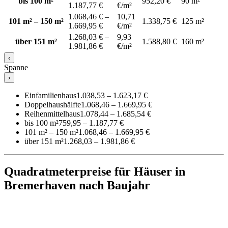
bis 100 m²
952,20 €
90 m²
1.187,77 €
€/m²
1.068,46 € –
10,71
101 m² – 150 m²
1.338,75 €
125 m²
1.669,95 €
€/m²
1.268,03 € –
9,93
über 151 m²
1.588,80 €
160 m²
1.981,86 €
€/m²
‹
Spanne
›
Einfamilienhaus
1.038,53 – 1.623,17 €
Doppelhaushälfte
1.068,46 – 1.669,95 €
Reihenmittelhaus
1.078,44 – 1.685,54 €
bis 100 m²
759,95 – 1.187,77 €
101 m² – 150 m²
1.068,46 – 1.669,95 €
über 151 m²
1.268,03 – 1.981,86 €
Quadratmeterpreise für Häuser in
Bremerhaven nach Baujahr