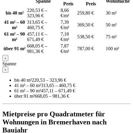
Spanne
Wohnfläche
Preis
Preis
220,53 € –
8,66
bis 40 m²
259,80 €
30 m²
323,96 €
€/m²
41 m² – 60
313,65 € –
7,39
369,50 €
50 m²
m²
460,75 €
€/m²
61 m² – 90
457,11 € –
7,18
538,50 €
75 m²
m²
671,49 €
€/m²
668,05 € –
7,87
über 91 m²
787,00 €
100 m²
981,36 €
€/m²
‹
Spanne
›
bis 40 m²
220,53 – 323,96 €
41 m² – 60 m²
313,65 – 460,75 €
61 m² – 90 m²
457,11 – 671,49 €
über 91 m²
668,05 – 981,36 €
Mietpreise pro Quadratmeter für
Wohnungen in Bremerhaven nach
Baujahr