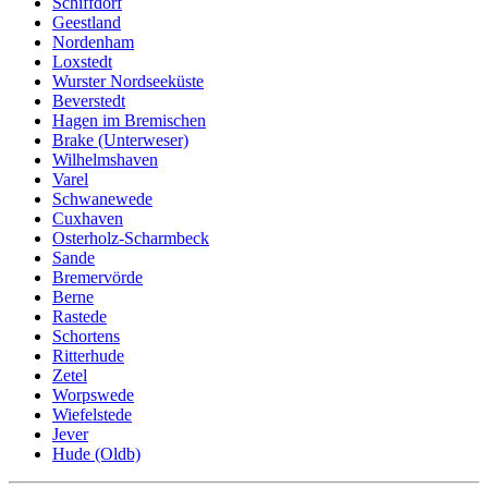
Schiffdorf
Geestland
Nordenham
Loxstedt
Wurster Nordseeküste
Beverstedt
Hagen im Bremischen
Brake (Unterweser)
Wilhelmshaven
Varel
Schwanewede
Cuxhaven
Osterholz-Scharmbeck
Sande
Bremervörde
Berne
Rastede
Schortens
Ritterhude
Zetel
Worpswede
Wiefelstede
Jever
Hude (Oldb)