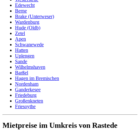
Edewecht
Berne
Brake (Unterweser)
Wardenburg
Hude (Oldb)
Zetel
Apen
Schwanewede
Hatten
Uplengen
Sande
Wilhelmshaven
Barßel
Hagen im Bremischen
Nordenham
Ganderkesee
Friedeburg
Großenkneten
Friesoythe
Mietpreise im Umkreis von Rastede