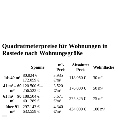
Quadratmeterpreise für Wohnungen in
Rastede nach Wohnungsgröße
m²-
Absoluter
Spanne
Wohnfläche
Preis
Preis
80.824 € –
3.935
bis 40 m²
118.050 €
30 m²
172.059 €
€/m²
41 m² – 60
120.500 € –
3.520
176.000 €
50 m²
m²
256.522 €
€/m²
61 m² – 90
188.504 € –
3.671
275.325 €
75 m²
m²
401.289 €
€/m²
über 91
297.143 € –
4.340
434.000 €
100 m²
m²
632.559 €
€/m²