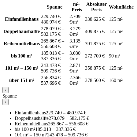
m²-
Absoluter
Spanne
Wohnfläche
Preis
Preis
229.740 € –
2.709
Einfamilienhaus
338.625 €
125 m²
480.974 €
€/m²
278.079 € –
3.279
Doppelhaushälfte
409.875 €
125 m²
582.175 €
€/m²
265.867 € –
3.135
Reihenmittelhaus
391.875 €
125 m²
556.608 €
€/m²
185.013 € –
3.030
bis 100 m²
272.700 €
90 m²
387.336 €
€/m²
243.478 € –
2.871
101 m² – 150 m²
358.875 €
125 m²
509.736 €
€/m²
256.834 € –
2.366
über 151 m²
378.560 €
160 m²
537.696 €
€/m²
‹
Spanne
›
Einfamilienhaus
229.740 – 480.974 €
Doppelhaushälfte
278.079 – 582.175 €
Reihenmittelhaus
265.867 – 556.608 €
bis 100 m²
185.013 – 387.336 €
101 m² – 150 m²
243.478 – 509.736 €