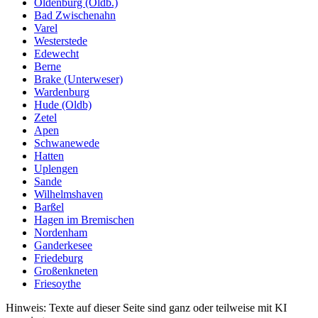
Oldenburg (Oldb.)
Bad Zwischenahn
Varel
Westerstede
Edewecht
Berne
Brake (Unterweser)
Wardenburg
Hude (Oldb)
Zetel
Apen
Schwanewede
Hatten
Uplengen
Sande
Wilhelmshaven
Barßel
Hagen im Bremischen
Nordenham
Ganderkesee
Friedeburg
Großenkneten
Friesoythe
Hinweis: Texte auf dieser Seite sind ganz oder teilweise mit KI