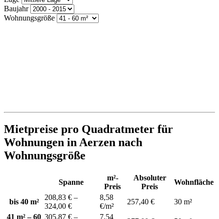
Baujahr
Wohnungsgröße
Mietpreise pro Quadratmeter für
Wohnungen in Aerzen nach
Wohnungsgröße
m²-
Absoluter
Spanne
Wohnfläche
Preis
Preis
208,83 € –
8,58
bis 40 m²
257,40 €
30 m²
324,00 €
€/m²
41 m² – 60
305,87 € –
7,54