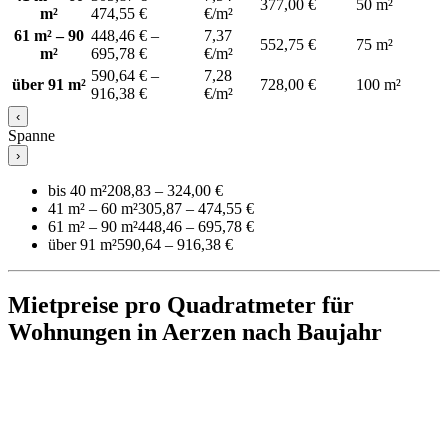
377,00 €
50 m²
m²
474,55 €
€/m²
61 m² – 90
448,46 € –
7,37
552,75 €
75 m²
m²
695,78 €
€/m²
590,64 € –
7,28
über 91 m²
728,00 €
100 m²
916,38 €
€/m²
‹
Spanne
›
bis 40 m²
208,83 – 324,00 €
41 m² – 60 m²
305,87 – 474,55 €
61 m² – 90 m²
448,46 – 695,78 €
über 91 m²
590,64 – 916,38 €
Mietpreise pro Quadratmeter für
Wohnungen in Aerzen nach Baujahr