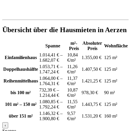
Übersicht über die Hausmieten in Aerzen
m²-
Absoluter
Spanne
Wohnfläche
Preis
Preis
1.014,41 € –
10,84
Einfamilienhaus
1.355,00 €
125 m²
1.682,07 €
€/m²
1.053,71 € –
11,26
Doppelhaushälfte
1.407,50 €
125 m²
1.747,24 €
€/m²
1.064,00 € –
11,37
Reihenmittelhaus
1.421,25 €
125 m²
1.764,31 €
€/m²
732,39 € –
10,87
bis 100 m²
978,30 €
90 m²
1.214,44 €
€/m²
1.080,85 € –
11,55
101 m² – 150 m²
1.443,75 €
125 m²
1.792,24 €
€/m²
1.146,32 € –
9,57
über 151 m²
1.531,20 €
160 m²
1.900,80 €
€/m²
‹
Spanne