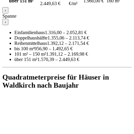
über 151 m²
1.960,00 €
160 m²
2.449,63 €
€/m²
‹
Spanne
›
Einfamilienhaus
1.316,00 – 2.052,81 €
Doppelhaushälfte
1.355,06 – 2.113,74 €
Reihenmittelhaus
1.392,12 – 2.171,54 €
bis 100 m²
956,90 – 1.492,65 €
101 m² – 150 m²
1.391,12 – 2.169,98 €
über 151 m²
1.570,39 – 2.449,63 €
Quadratmeterpreise für Häuser in
Waldkirch nach Baujahr