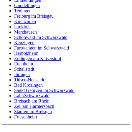
Emmendingen
Gundelfingen
Teningen
Freiburg im Breisgau
Kirchzarten
Umkirch
Merzhausen
Schönwald im Schwarzwald
Kenzingen
Furtwangen im Schwarzwald
Herbolzheim
Endingen am Kaiserstuhl
Ettenheim
Schallstadt
Ihringen
Titisee-Neustadt
Bad Krozingen
Sankt Georgen im Schwarzwald
Lahr/Schwarzwald
Breisach am Rhein
Zell am Harmersbach
Staufen im Breisgau
Friesenheim