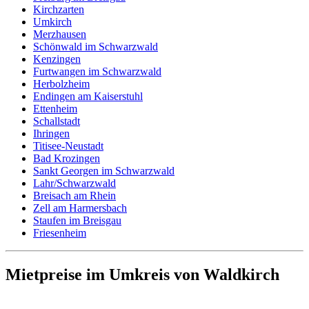
Kirchzarten
Umkirch
Merzhausen
Schönwald im Schwarzwald
Kenzingen
Furtwangen im Schwarzwald
Herbolzheim
Endingen am Kaiserstuhl
Ettenheim
Schallstadt
Ihringen
Titisee-Neustadt
Bad Krozingen
Sankt Georgen im Schwarzwald
Lahr/Schwarzwald
Breisach am Rhein
Zell am Harmersbach
Staufen im Breisgau
Friesenheim
Mietpreise im Umkreis von Waldkirch