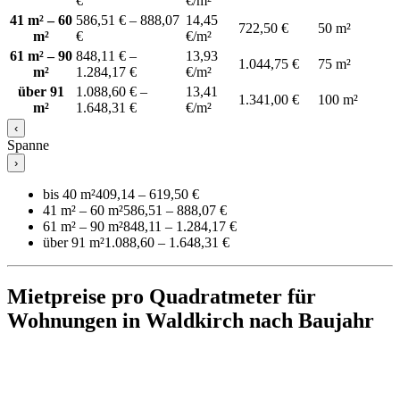
€
€/m²
41 m² – 60
586,51 € – 888,07
14,45
722,50 €
50 m²
m²
€
€/m²
61 m² – 90
848,11 € –
13,93
1.044,75 €
75 m²
m²
1.284,17 €
€/m²
über 91
1.088,60 € –
13,41
1.341,00 €
100 m²
m²
1.648,31 €
€/m²
‹
Spanne
›
bis 40 m²
409,14 – 619,50 €
41 m² – 60 m²
586,51 – 888,07 €
61 m² – 90 m²
848,11 – 1.284,17 €
über 91 m²
1.088,60 – 1.648,31 €
Mietpreise pro Quadratmeter für
Wohnungen in Waldkirch nach Baujahr