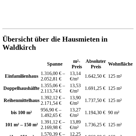
Übersicht über die Hausmieten in
Waldkirch
m²-
Absoluter
Spanne
Wohnfläche
Preis
Preis
1.316,00 € –
13,14
Einfamilienhaus
1.642,50 €
125 m²
2.052,81 €
€/m²
1.355,06 € –
13,53
Doppelhaushälfte
1.691,25 €
125 m²
2.113,74 €
€/m²
1.392,12 € –
13,90
Reihenmittelhaus
1.737,50 €
125 m²
2.171,54 €
€/m²
956,90 € –
13,27
bis 100 m²
1.194,30 €
90 m²
1.492,65 €
€/m²
1.391,12 € –
13,89
101 m² – 150 m²
1.736,25 €
125 m²
2.169,98 €
€/m²
1.570,39 € –
12,25