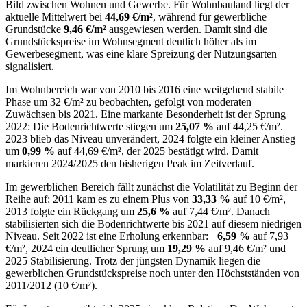
Bild zwischen Wohnen und Gewerbe. Für Wohnbauland liegt der
aktuelle Mittelwert bei
44,69 €/m²
, während für gewerbliche
Grundstücke
9,46 €/m²
ausgewiesen werden. Damit sind die
Grundstückspreise im Wohnsegment deutlich höher als im
Gewerbesegment, was eine klare Spreizung der Nutzungsarten
signalisiert.
Im Wohnbereich war von 2010 bis 2016 eine weitgehend stabile
Phase um 32 €/m² zu beobachten, gefolgt von moderaten
Zuwächsen bis 2021. Eine markante Besonderheit ist der Sprung
2022: Die Bodenrichtwerte stiegen um
25,07 %
auf 44,25 €/m².
2023 blieb das Niveau unverändert, 2024 folgte ein kleiner Anstieg
um
0,99 %
auf 44,69 €/m², der 2025 bestätigt wird. Damit
markieren 2024/2025 den bisherigen Peak im Zeitverlauf.
Im gewerblichen Bereich fällt zunächst die Volatilität zu Beginn der
Reihe auf: 2011 kam es zu einem Plus von
33,33 %
auf 10 €/m²,
2013 folgte ein Rückgang um
25,6 %
auf 7,44 €/m². Danach
stabilisierten sich die Bodenrichtwerte bis 2021 auf diesem niedrigen
Niveau. Seit 2022 ist eine Erholung erkennbar: +
6,59 %
auf 7,93
€/m², 2024 ein deutlicher Sprung um
19,29 %
auf 9,46 €/m² und
2025 Stabilisierung. Trotz der jüngsten Dynamik liegen die
gewerblichen Grundstückspreise noch unter den Höchstständen von
2011/2012 (10 €/m²).