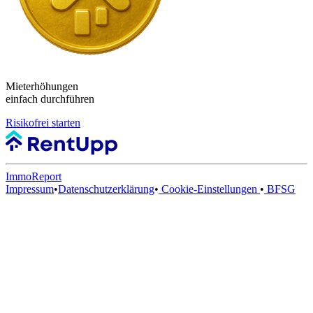
Mieterhöhungen
einfach durchführen
Risikofrei starten
ImmoReport
Impressum
•
Datenschutzerklärung
•
Cookie-Einstellungen
•
BFSG