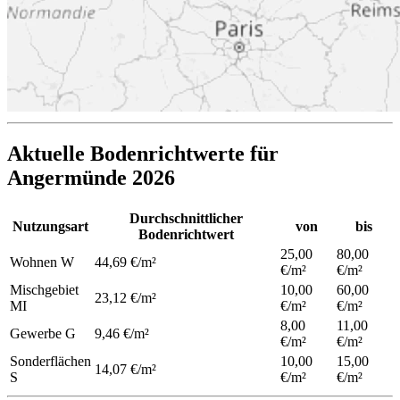
Aktuelle Bodenrichtwerte für
Angermünde 2026
Durchschnittlicher
Nutzungsart
von
bis
Bodenrichtwert
25,00
80,00
Wohnen
W
44,69 €/m²
€/m²
€/m²
Mischgebiet
10,00
60,00
23,12 €/m²
MI
€/m²
€/m²
8,00
11,00
Gewerbe
G
9,46 €/m²
€/m²
€/m²
Sonderflächen
10,00
15,00
14,07 €/m²
S
€/m²
€/m²