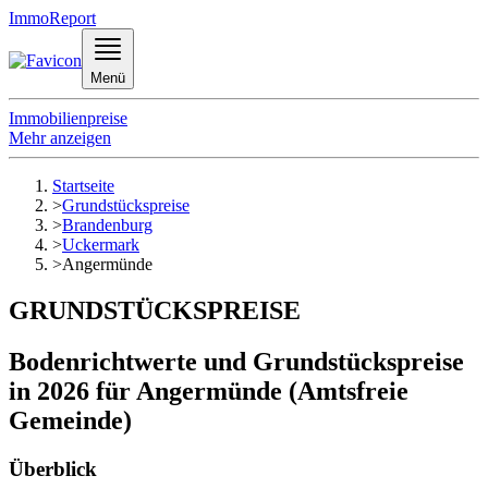
ImmoReport
Menü
Immobilienpreise
Mehr anzeigen
Startseite
>
Grundstückspreise
>
Brandenburg
>
Uckermark
>
Angermünde
GRUNDSTÜCKSPREISE
Bodenrichtwerte und Grundstückspreise
in 2026 für Angermünde (Amtsfreie
Gemeinde)
Überblick