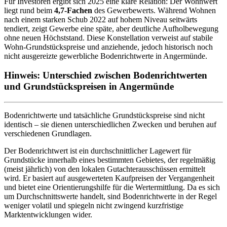
Für Investoren ergibt sich 2025 eine klare Relation: Der Wohnwert
liegt rund beim
4,7‑Fachen
des Gewerbewerts. Während Wohnen
nach einem starken Schub 2022 auf hohem Niveau seitwärts
tendiert, zeigt Gewerbe eine späte, aber deutliche Aufholbewegung
ohne neuen Höchststand. Diese Konstellation verweist auf stabile
Wohn-Grundstückspreise und anziehende, jedoch historisch noch
nicht ausgereizte gewerbliche Bodenrichtwerte in Angermünde.
Hinweis: Unterschied zwischen Bodenrichtwerten
und Grundstückspreisen in Angermünde
Bodenrichtwerte und tatsächliche Grundstückspreise sind nicht
identisch – sie dienen unterschiedlichen Zwecken und beruhen auf
verschiedenen Grundlagen.
Der Bodenrichtwert ist ein durchschnittlicher Lagewert für
Grundstücke innerhalb eines bestimmten Gebietes, der regelmäßig
(meist jährlich) von den lokalen Gutachterausschüssen ermittelt
wird. Er basiert auf ausgewerteten Kaufpreisen der Vergangenheit
und bietet eine Orientierungshilfe für die Wertermittlung. Da es sich
um Durchschnittswerte handelt, sind Bodenrichtwerte in der Regel
weniger volatil und spiegeln nicht zwingend kurzfristige
Marktentwicklungen wider.