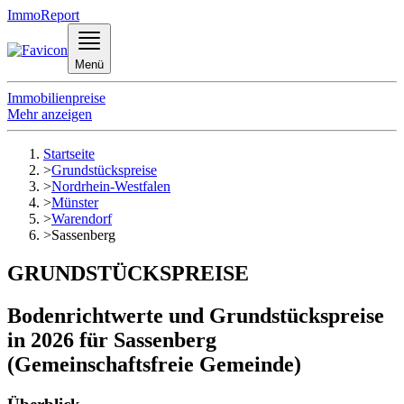
ImmoReport
Menü
Immobilienpreise
Mehr anzeigen
Startseite
>
Grundstückspreise
>
Nordrhein-Westfalen
>
Münster
>
Warendorf
>
Sassenberg
GRUNDSTÜCKSPREISE
Bodenrichtwerte und Grundstückspreise
in 2026 für Sassenberg
(Gemeinschaftsfreie Gemeinde)