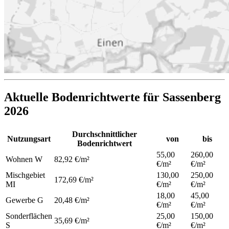
Aktuelle Bodenrichtwerte für Sassenberg
2026
Durchschnittlicher
Nutzungsart
von
bis
Bodenrichtwert
55,00
260,00
Wohnen
W
82,92 €/m²
€/m²
€/m²
Mischgebiet
130,00
250,00
172,69 €/m²
MI
€/m²
€/m²
18,00
45,00
Gewerbe
G
20,48 €/m²
€/m²
€/m²
Sonderflächen
25,00
150,00
35,69 €/m²
S
€/m²
€/m²