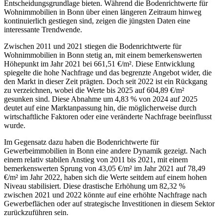
Entscheidungsgrundlage bieten. Während die Bodenrichtwerte für
Wohnimmobilien in Bonn über einen längeren Zeitraum hinweg
kontinuierlich gestiegen sind, zeigen die jüngsten Daten eine
interessante Trendwende.
Zwischen 2011 und 2021 stiegen die Bodenrichtwerte für
Wohnimmobilien in Bonn stetig an, mit einem bemerkenswerten
Höhepunkt im Jahr 2021 bei 661,51 €/m². Diese Entwicklung
spiegelte die hohe Nachfrage und das begrenzte Angebot wider, die
den Markt in dieser Zeit prägten. Doch seit 2022 ist ein Rückgang
zu verzeichnen, wobei die Werte bis 2025 auf 604,89 €/m²
gesunken sind. Diese Abnahme um 4,83 % von 2024 auf 2025
deutet auf eine Marktanpassung hin, die möglicherweise durch
wirtschaftliche Faktoren oder eine veränderte Nachfrage beeinflusst
wurde.
Im Gegensatz dazu haben die Bodenrichtwerte für
Gewerbeimmobilien in Bonn eine andere Dynamik gezeigt. Nach
einem relativ stabilen Anstieg von 2011 bis 2021, mit einem
bemerkenswerten Sprung von 43,05 €/m² im Jahr 2021 auf 78,49
€/m² im Jahr 2022, haben sich die Werte seitdem auf einem hohen
Niveau stabilisiert. Diese drastische Erhöhung um 82,32 %
zwischen 2021 und 2022 könnte auf eine erhöhte Nachfrage nach
Gewerbeflächen oder auf strategische Investitionen in diesem Sektor
zurückzuführen sein.