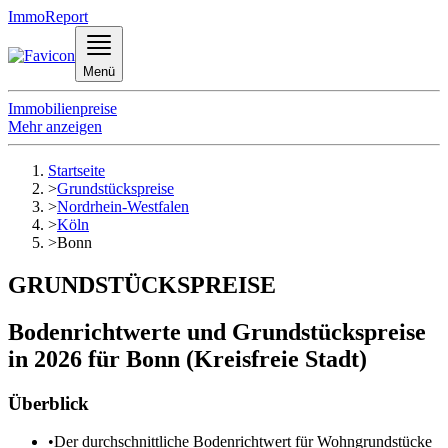
ImmoReport
Menü
Immobilienpreise
Mehr anzeigen
Startseite
>
Grundstückspreise
>
Nordrhein-Westfalen
>
Köln
>
Bonn
GRUNDSTÜCKSPREISE
Bodenrichtwerte und Grundstückspreise
in 2026 für Bonn (Kreisfreie Stadt)
Überblick
•
Der durchschnittliche Bodenrichtwert für Wohngrundstücke