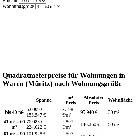
Baujahr
Wohnungsgröße
Quadratmeterpreise für Wohnungen in
Waren (Müritz) nach Wohnungsgröße
m²-
Absoluter
Spanne
Wohnfläche
Preis
Preis
52.009 € –
3.198
bis 40 m²
95.940 €
30 m²
153.547 €
€/m²
41 m² – 60
76.083 € –
2.807
140.350 €
50 m²
m²
224.622 €
€/m²
61 m² – 90
101.928 € –
2.507