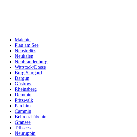
Malchin
Plau am See
Neustrelitz
Neukalen
Neubrandenburg
Wittstock/Dosse
Burg Stargard
Dargun
Güstrow
Rheinsberg
Demmin
Pritzwalk
Parchim
Cammin
Behren-Lübchin
Gransee
Tribsees
Neuruppin