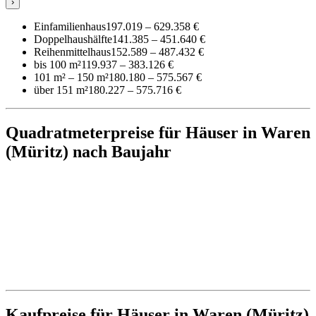
›
Einfamilienhaus
197.019 – 629.358 €
Doppelhaushälfte
141.385 – 451.640 €
Reihenmittelhaus
152.589 – 487.432 €
bis 100 m²
119.937 – 383.126 €
101 m² – 150 m²
180.180 – 575.567 €
über 151 m²
180.227 – 575.716 €
Quadratmeterpreise für Häuser in Waren
(Müritz) nach Baujahr
Kaufpreise für Häuser in Waren (Müritz)