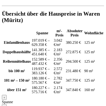
Übersicht über die Hauspreise in Waren
(Müritz)
m²-
Absoluter
Spanne
Wohnfläche
Preis
Preis
197.019 € –
3.042
Einfamilienhaus
380.250 €
125 m²
629.358 €
€/m²
141.385 € –
2.183
Doppelhaushälfte
272.875 €
125 m²
451.640 €
€/m²
152.589 € –
2.356
Reihenmittelhaus
294.500 €
125 m²
487.432 €
€/m²
119.937 € –
2.572
bis 100 m²
231.480 €
90 m²
383.126 €
€/m²
180.180 € –
2.782
101 m² – 150 m²
347.750 €
125 m²
575.567 €
€/m²
180.227 € –
2.174
über 151 m²
347.840 €
160 m²
575.716 €
€/m²
‹
Spanne