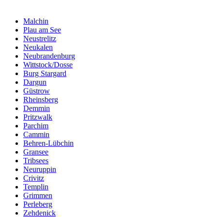
Malchin
Plau am See
Neustrelitz
Neukalen
Neubrandenburg
Wittstock/Dosse
Burg Stargard
Dargun
Güstrow
Rheinsberg
Demmin
Pritzwalk
Parchim
Cammin
Behren-Lübchin
Gransee
Tribsees
Neuruppin
Crivitz
Templin
Grimmen
Perleberg
Zehdenick