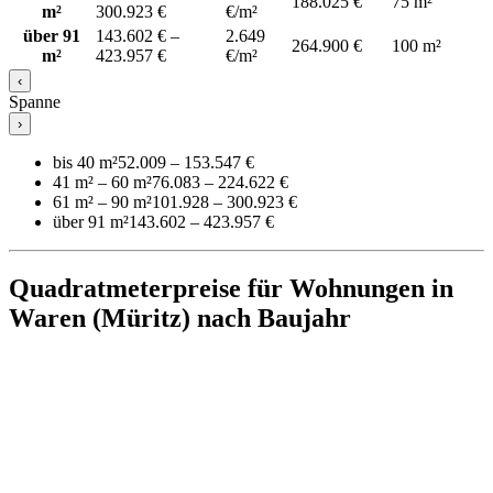
188.025 €
75 m²
m²
300.923 €
€/m²
über 91
143.602 € –
2.649
264.900 €
100 m²
m²
423.957 €
€/m²
‹
Spanne
›
bis 40 m²
52.009 – 153.547 €
41 m² – 60 m²
76.083 – 224.622 €
61 m² – 90 m²
101.928 – 300.923 €
über 91 m²
143.602 – 423.957 €
Quadratmeterpreise für Wohnungen in
Waren (Müritz) nach Baujahr