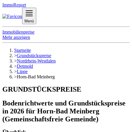
ImmoReport
Menü
Immobilienpreise
Mehr anzeigen
Startseite
>
Grundstückspreise
>
Nordrhein-Westfalen
>
Detmold
>
Lippe
>
Horn-Bad Meinberg
GRUNDSTÜCKSPREISE
Bodenrichtwerte und Grundstückspreise
in 2026 für Horn-Bad Meinberg
(Gemeinschaftsfreie Gemeinde)