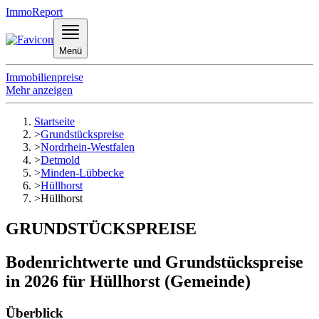
ImmoReport
Menü
Immobilienpreise
Mehr anzeigen
Startseite
>
Grundstückspreise
>
Nordrhein-Westfalen
>
Detmold
>
Minden-Lübbecke
>
Hüllhorst
>
Hüllhorst
GRUNDSTÜCKSPREISE
Bodenrichtwerte und Grundstückspreise
in 2026 für Hüllhorst (Gemeinde)
Überblick