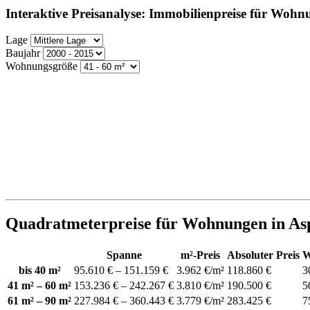
Interaktive Preisanalyse: Immobilienpreise für Woh
Lage
Baujahr
Wohnungsgröße
Quadratmeterpreise für Wohnungen in A
Spanne
m²-Preis
Absoluter Preis
W
bis 40 m²
95.610 € – 151.159 €
3.962 €/m²
118.860 €
3
41 m² – 60 m²
153.236 € – 242.267 €
3.810 €/m²
190.500 €
5
61 m² – 90 m²
227.984 € – 360.443 €
3.779 €/m²
283.425 €
7