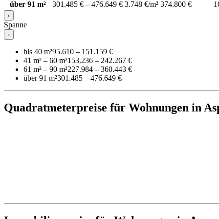
über 91 m²
301.485 € – 476.649 €
3.748 €/m²
374.800 €
1
‹
Spanne
›
bis 40 m²
95.610 – 151.159 €
41 m² – 60 m²
153.236 – 242.267 €
61 m² – 90 m²
227.984 – 360.443 €
über 91 m²
301.485 – 476.649 €
Quadratmeterpreise für Wohnungen in As