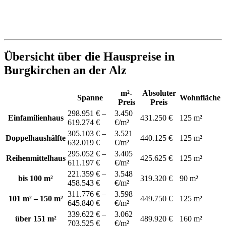
Übersicht über die Hauspreise in
Burgkirchen an der Alz
m²-
Absoluter
Spanne
Wohnfläche
Preis
Preis
298.951 € –
3.450
Einfamilienhaus
431.250 €
125 m²
619.274 €
€/m²
305.103 € –
3.521
Doppelhaushälfte
440.125 €
125 m²
632.019 €
€/m²
295.052 € –
3.405
Reihenmittelhaus
425.625 €
125 m²
611.197 €
€/m²
221.359 € –
3.548
bis 100 m²
319.320 €
90 m²
458.543 €
€/m²
311.776 € –
3.598
101 m² – 150 m²
449.750 €
125 m²
645.840 €
€/m²
339.622 € –
3.062
über 151 m²
489.920 €
160 m²
703.525 €
€/m²