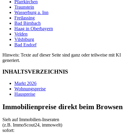
Pfarrkirchen
Traunstein
Wasserburg a. Inn
Freilassing
Bad Birnbach
Haag in Oberbayern
Velden
Vilsbiburg
Bad Endorf
Hinweis: Texte auf dieser Seite sind ganz oder teilweise mit KI
generiert.
INHALTSVERZEICHNIS
Markt 2026
Wohnungspreise
Hauspreise
Immobilienpreise direkt beim Browsen
Sieh auf Immobilien‑Inseraten
(z.B. ImmoScout24, immowelt)
sofort: