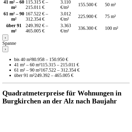
41 m² – 60
115.315 € –
3.110
155.500 €
50 m²
m²
215.011 €
€/m²
61 m² – 90
167.522 € –
3.012
225.900 €
75 m²
m²
312.354 €
€/m²
über 91
249.392 € –
3.363
336.300 €
100 m²
m²
465.005 €
€/m²
‹
Spanne
›
bis 40 m²
80.958 – 150.950 €
41 m² – 60 m²
115.315 – 215.011 €
61 m² – 90 m²
167.522 – 312.354 €
über 91 m²
249.392 – 465.005 €
Quadratmeterpreise für Wohnungen in
Burgkirchen an der Alz nach Baujahr