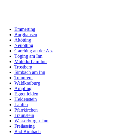
Emmerting
Burghausen
Altötting
Neuötting
Garching an der Alz
Töging am Inn
Mühldorf am Inn
Trostberg
Simbach am Inn
Traunreut
Waldkraiburg
Ampfing
Eggenfelden
Heldenstein
Laufen
Pfarrkirchen
Traunstein
Wasserburg a. Inn
Freilassing
Bad Birnbach