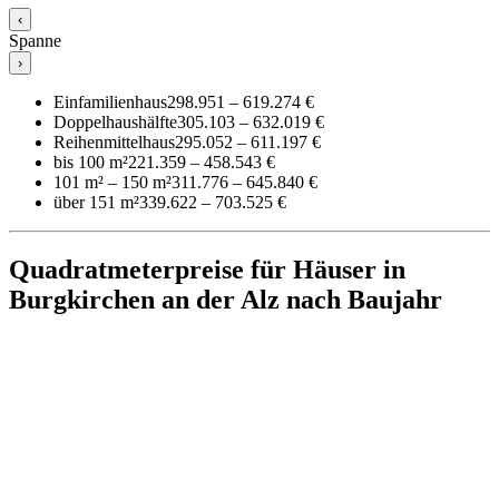
‹
Spanne
›
Einfamilienhaus
298.951 – 619.274 €
Doppelhaushälfte
305.103 – 632.019 €
Reihenmittelhaus
295.052 – 611.197 €
bis 100 m²
221.359 – 458.543 €
101 m² – 150 m²
311.776 – 645.840 €
über 151 m²
339.622 – 703.525 €
Quadratmeterpreise für Häuser in
Burgkirchen an der Alz nach Baujahr