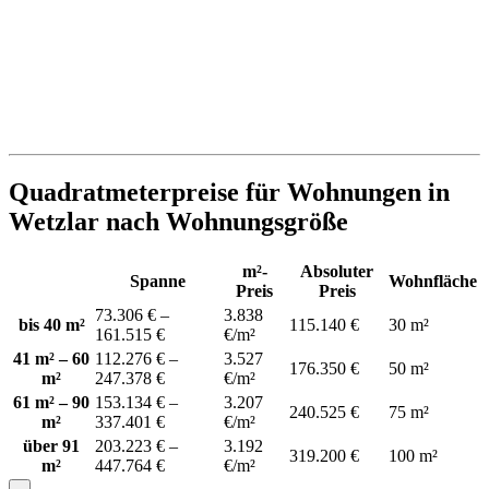
Quadratmeterpreise für Wohnungen in
Wetzlar nach Wohnungsgröße
m²-
Absoluter
Spanne
Wohnfläche
Preis
Preis
73.306 € –
3.838
bis 40 m²
115.140 €
30 m²
161.515 €
€/m²
41 m² – 60
112.276 € –
3.527
176.350 €
50 m²
m²
247.378 €
€/m²
61 m² – 90
153.134 € –
3.207
240.525 €
75 m²
m²
337.401 €
€/m²
über 91
203.223 € –
3.192
319.200 €
100 m²
m²
447.764 €
€/m²