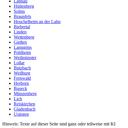
Lahnau
Hüttenberg
Solms
Braunfels
Heuchelheim an der Lahn
Biebertal
Linden
Wettenberg
Gießen
Langgöns
Pohlheim
Weilmünster
Lollar
Butzbach
Weilburg
Fernwald
Herborn
Buseck
Münzenberg
Lich
Reiskirchen
Gladenbach
Usingen
Hinweis: Texte auf dieser Seite sind ganz oder teilweise mit KI