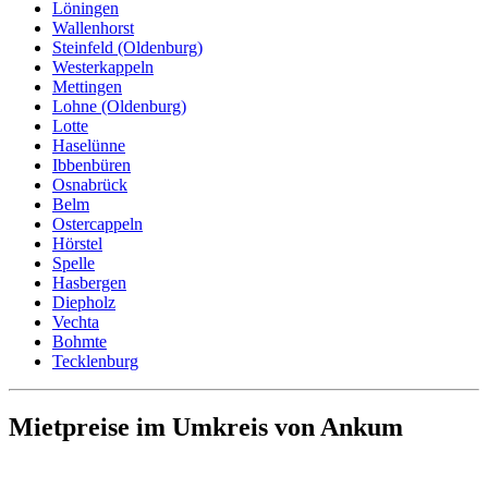
Löningen
Wallenhorst
Steinfeld (Oldenburg)
Westerkappeln
Mettingen
Lohne (Oldenburg)
Lotte
Haselünne
Ibbenbüren
Osnabrück
Belm
Ostercappeln
Hörstel
Spelle
Hasbergen
Diepholz
Vechta
Bohmte
Tecklenburg
Mietpreise im Umkreis von Ankum