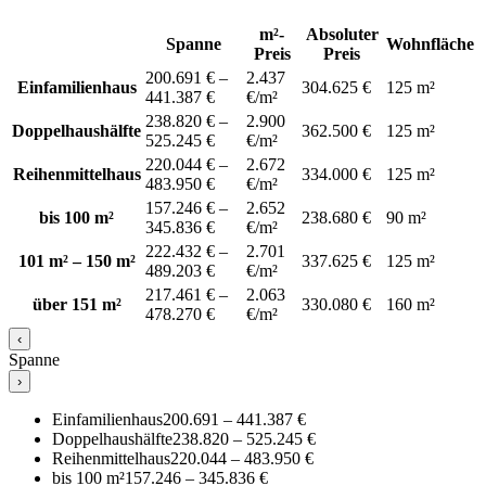
m²-
Absoluter
Spanne
Wohnfläche
Preis
Preis
200.691 € –
2.437
Einfamilienhaus
304.625 €
125 m²
441.387 €
€/m²
238.820 € –
2.900
Doppelhaushälfte
362.500 €
125 m²
525.245 €
€/m²
220.044 € –
2.672
Reihenmittelhaus
334.000 €
125 m²
483.950 €
€/m²
157.246 € –
2.652
bis 100 m²
238.680 €
90 m²
345.836 €
€/m²
222.432 € –
2.701
101 m² – 150 m²
337.625 €
125 m²
489.203 €
€/m²
217.461 € –
2.063
über 151 m²
330.080 €
160 m²
478.270 €
€/m²
‹
Spanne
›
Einfamilienhaus
200.691 – 441.387 €
Doppelhaushälfte
238.820 – 525.245 €
Reihenmittelhaus
220.044 – 483.950 €
bis 100 m²
157.246 – 345.836 €