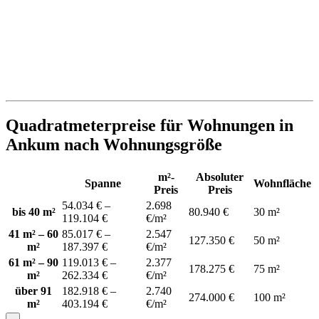
Quadratmeterpreise für Wohnungen in
Ankum nach Wohnungsgröße
m²-
Absoluter
Spanne
Wohnfläche
Preis
Preis
54.034 € –
2.698
bis 40 m²
80.940 €
30 m²
119.104 €
€/m²
41 m² – 60
85.017 € –
2.547
127.350 €
50 m²
m²
187.397 €
€/m²
61 m² – 90
119.013 € –
2.377
178.275 €
75 m²
m²
262.334 €
€/m²
über 91
182.918 € –
2.740
274.000 €
100 m²
m²
403.194 €
€/m²