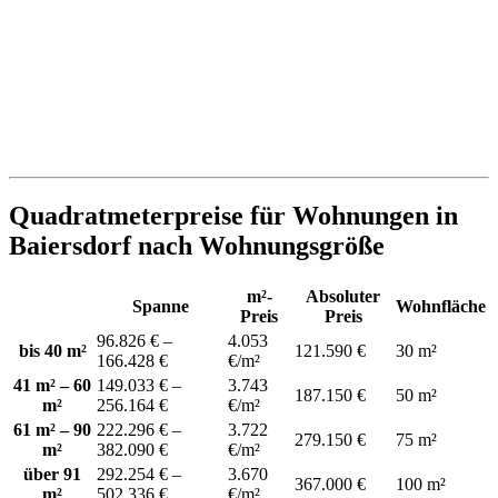
Quadratmeterpreise für Wohnungen in
Baiersdorf nach Wohnungsgröße
m²-
Absoluter
Spanne
Wohnfläche
Preis
Preis
96.826 € –
4.053
bis 40 m²
121.590 €
30 m²
166.428 €
€/m²
41 m² – 60
149.033 € –
3.743
187.150 €
50 m²
m²
256.164 €
€/m²
61 m² – 90
222.296 € –
3.722
279.150 €
75 m²
m²
382.090 €
€/m²
über 91
292.254 € –
3.670
367.000 €
100 m²
m²
502.336 €
€/m²