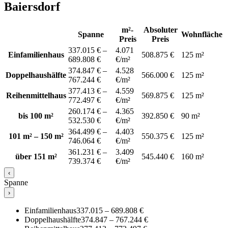
Baiersdorf
m²-
Absoluter
Spanne
Wohnfläche
Preis
Preis
337.015 € –
4.071
Einfamilienhaus
508.875 €
125 m²
689.808 €
€/m²
374.847 € –
4.528
Doppelhaushälfte
566.000 €
125 m²
767.244 €
€/m²
377.413 € –
4.559
Reihenmittelhaus
569.875 €
125 m²
772.497 €
€/m²
260.174 € –
4.365
bis 100 m²
392.850 €
90 m²
532.530 €
€/m²
364.499 € –
4.403
101 m² – 150 m²
550.375 €
125 m²
746.064 €
€/m²
361.231 € –
3.409
über 151 m²
545.440 €
160 m²
739.374 €
€/m²
‹
Spanne
›
Einfamilienhaus
337.015 – 689.808 €
Doppelhaushälfte
374.847 – 767.244 €