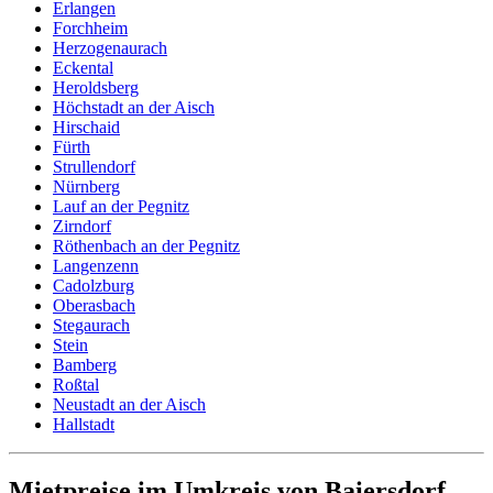
Erlangen
Forchheim
Herzogenaurach
Eckental
Heroldsberg
Höchstadt an der Aisch
Hirschaid
Fürth
Strullendorf
Nürnberg
Lauf an der Pegnitz
Zirndorf
Röthenbach an der Pegnitz
Langenzenn
Cadolzburg
Oberasbach
Stegaurach
Stein
Bamberg
Roßtal
Neustadt an der Aisch
Hallstadt
Mietpreise im Umkreis von Baiersdorf