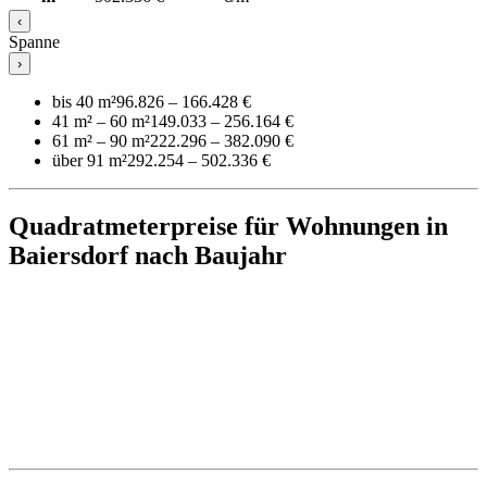
‹
Spanne
›
bis 40 m²
96.826 – 166.428 €
41 m² – 60 m²
149.033 – 256.164 €
61 m² – 90 m²
222.296 – 382.090 €
über 91 m²
292.254 – 502.336 €
Quadratmeterpreise für Wohnungen in
Baiersdorf nach Baujahr