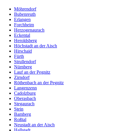
Möhrendorf
Bubenreuth
Erlangen
Forchheim
Herzogenaurach
Eckental
Heroldsberg
Höchstadt an der Aisch
Hirschaid
Fürth
Strullendorf
Nürnberg
Lauf an der Pegnitz
Zirndorf
Röthenbach an der Pegnitz
Langenzenn
Cadolzburg
Oberasbach
Stegaurach
Stein
Bamberg
Roßtal
Neustadt an der Aisch
Hallstadt