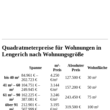
Quadratmeterpreise für Wohnungen in
Lengerich nach Wohnungsgröße
m²-
Absoluter
Spanne
Wohnfläche
Preis
Preis
84.961 € –
4.250
bis 40 m²
127.500 €
30 m²
202.723 €
€/m²
41 m² – 60
104.751 € –
3.144
157.200 €
50 m²
m²
249.945 €
€/m²
61 m² – 90
162.225 € –
3.246
243.450 €
75 m²
m²
387.081 €
€/m²
über 91
212.901 € –
3.195
319.500 €
100 m²
m²
507.999 €
€/m²