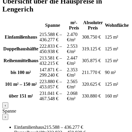
Übersicht über die Hauspreise in
Lengerich
m²-
Absoluter
Spanne
Wohnfläche
Preis
Preis
215.588 € –
2.470
Einfamilienhaus
308.750 €
125 m²
436.277 €
€/m²
222.833 € –
2.553
Doppelhaushälfte
319.125 €
125 m²
450.938 €
€/m²
213.581 € –
2.447
Reihenmittelhaus
305.875 €
125 m²
432.215 €
€/m²
147.871 € –
2.353
bis 100 m²
211.770 €
90 m²
299.240 €
€/m²
223.880 € –
2.565
101 m² – 150 m²
320.625 €
125 m²
453.057 €
€/m²
231.041 € –
2.068
über 151 m²
330.880 €
160 m²
467.548 €
€/m²
‹
Spanne
›
Einfamilienhaus
215.588 – 436.277 €