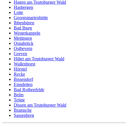
Hagen am Teutoburger Wald
Hasbergen
Lotte
Georgsmarienhütte
Ibbenbüren
Bad Iburg
Westerkappeln
Mettingen
Osnabrück
Ostbevern
Greven
Hilter am Teutoburger Wald
Wallenhorst
Hörstel
Recke
Bissendorf
Emsdetten
Bad Rothenfelde
Belm
Telgte
Dissen am Teutoburger Wald
Bramsche
Sassenberg