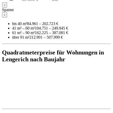
‹
Spanne
›
bis 40 m²
84.961 – 202.723 €
41 m² – 60 m²
104.751 – 249.945 €
61 m² – 90 m²
162.225 – 387.081 €
über 91 m²
212.901 – 507.999 €
Quadratmeterpreise für Wohnungen in
Lengerich nach Baujahr