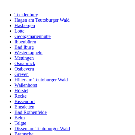
Tecklenburg
Hagen am Teutoburger Wald
Hasbergen
Lotte
Georgsmarienhütte
Ibbenbüren
Bad Iburg
Westerkappeln
Mettingen
Osnabrück
Ostbevern
Greven
Hilter am Teutoburger Wald
Wallenhorst
Hörstel
Recke
Bissendorf
Emsdetten
Bad Rothenfelde
Belm
Telgte
Dissen am Teutoburger Wald
Bramsche